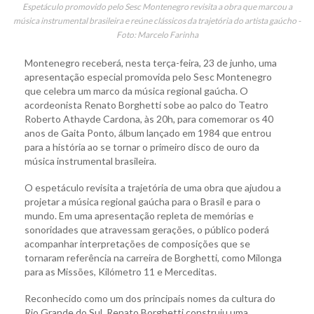
Espetáculo promovido pelo Sesc Montenegro revisita a obra que marcou a
música instrumental brasileira e reúne clássicos da trajetória do artista gaúcho -
Foto: Marcelo Farinha
Montenegro receberá, nesta terça-feira, 23 de junho, uma
apresentação especial promovida pelo Sesc Montenegro
que celebra um marco da música regional gaúcha. O
acordeonista Renato Borghetti sobe ao palco do Teatro
Roberto Athayde Cardona, às 20h, para comemorar os 40
anos de Gaita Ponto, álbum lançado em 1984 que entrou
para a história ao se tornar o primeiro disco de ouro da
música instrumental brasileira.
O espetáculo revisita a trajetória de uma obra que ajudou a
projetar a música regional gaúcha para o Brasil e para o
mundo. Em uma apresentação repleta de memórias e
sonoridades que atravessam gerações, o público poderá
acompanhar interpretações de composições que se
tornaram referência na carreira de Borghetti, como Milonga
para as Missões, Kilómetro 11 e Merceditas.
Reconhecido como um dos principais nomes da cultura do
Rio Grande do Sul, Renato Borghetti construiu uma