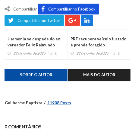
Compartilhar
Compartilhar no Facebook
Compartilhar no Twitter
Harmonia se despede do ex-
PRF recupera veículo furtado
vereador Felix Raimundo
e prende foragido
Altenhofen
22 de junho de 2026
0
22 de junho de 2026
0
SOBRE O AUTOR
MAIS DO AUTOR
Guilherme Baptista
11908 Posts
0 COMENTÁRIOS