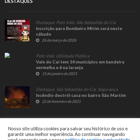
DESTAQUES
Destaque
,
Pelo Vale
,
São Sebastião do Caí
Inscrição para Bombeiro Mirim será neste
sábado
26 de março de 2026
Pelo Vale
,
Utilidade Pública
Vale do Caí tem 14 municípios em bandeira
vermelha e 6 na laranja
15 de janeiro de 2021
Destaque
,
São Sebastião do Caí
,
Segurança
Incêndio destrói casa no bairro São Martim
22 de fevereiro de 2021
Nosso site utiliza cookies para salvar seu histórico de uso e
garantir uma melhor experiência. Ao continuar navegando
você concorda com a nossa
política de cookies e privacidade
.