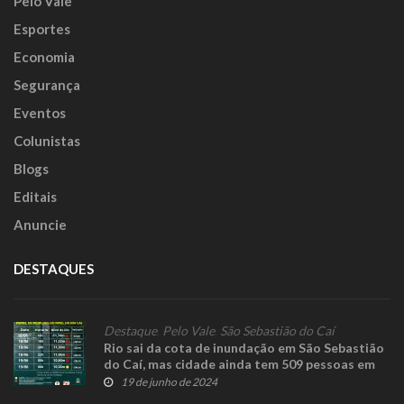
Pelo Vale
Esportes
Economia
Segurança
Eventos
Colunistas
Blogs
Editais
Anuncie
DESTAQUES
Destaque
,
Pelo Vale
,
São Sebastião do Caí
Rio sai da cota de inundação em São Sebastião
do Caí, mas cidade ainda tem 509 pessoas em
abrigos públicos
19 de junho de 2024