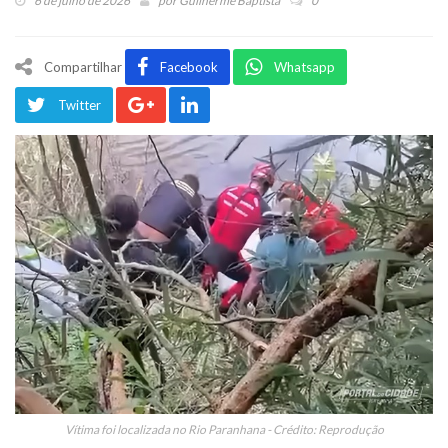
6 de julho de 2026
por
Guilherme Baptista
0
Compartilhar
Facebook
Whatsapp
Twitter
Vítima foi localizada no Rio Paranhana - Crédito: Reprodução