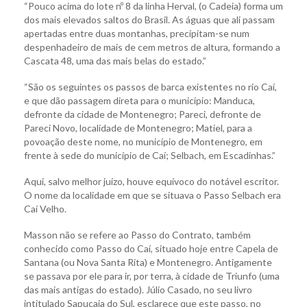
“Pouco acima do lote nº 8 da linha Herval, (o Cadeia) forma um
dos mais elevados saltos do Brasil. As águas que ali passam
apertadas entre duas montanhas, precipitam-se num
despenhadeiro de mais de cem metros de altura, formando a
Cascata 48, uma das mais belas do estado.”
“São os seguintes os passos de barca existentes no rio Caí,
e que dão passagem direta para o município: Manduca,
defronte da cidade de Montenegro; Pareci, defronte de
Pareci Novo, localidade de Montenegro; Matiel, para a
povoação deste nome, no município de Montenegro, em
frente à sede do município de Caí; Selbach, em Escadinhas.”
Aqui, salvo melhor juízo, houve equívoco do notável escritor.
O nome da localidade em que se situava o Passo Selbach era
Caí Velho.
Masson não se refere ao Passo do Contrato, também
conhecido como Passo do Caí, situado hoje entre Capela de
Santana (ou Nova Santa Rita) e Montenegro. Antigamente
se passava por ele para ir, por terra, à cidade de Triunfo (uma
das mais antigas do estado). Júlio Casado, no seu livro
intitulado Sapucaia do Sul, esclarece que este passo, no