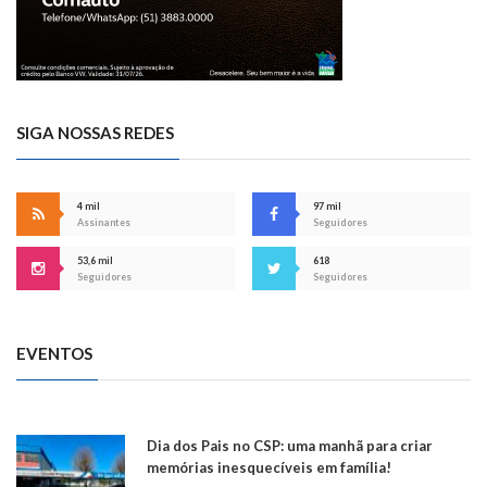
SIGA NOSSAS REDES
4 mil
97 mil
Assinantes
Seguidores
53,6 mil
618
Seguidores
Seguidores
EVENTOS
Dia dos Pais no CSP: uma manhã para criar
memórias inesquecíveis em família!