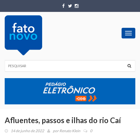
Toggl
navig
Afluentes, passos e ilhas do rio Caí
14 de junho de 2022
por
Renato Klein
0