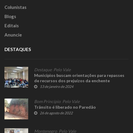
Colunistas
Blogs
Editais
Anuncie
DESTAQUES
Destaque
,
Pelo Vale
Municípios buscam orientações para repasses
de recursos dos prejuízos da enchente
13 de janeiro de 2024
Bom Princípio
,
Pelo Vale
Trânsito é liberado no Paredão
26 de agosto de 2022
Montenegro
,
Pelo Vale