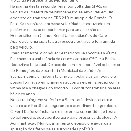
Nota da Prefeitura de Montenegro
Na manhã desta segunda-feira, por volta das 5h45, um
veículo da Prefeitura de Montenegro se envolveu em um
acidente de trânsito na ERS 240, município de Portão. O
Ford Ka transitava em baixa velocidade, conduzindo um
paciente e seu acompanhante para uma sessão de
Hemodiálise em Campo Bom. Nas imediações do Café
Aparecida, uma ciclista atravessou a estrada e foi atingida
pelo veículo.
Imediatamente, o condutor estacionou e socorreu a vítima.
Ele chamou a ambulância da concessionária CSG e a Polícia
Rodoviária Estadual. De acordo com a responsável pelo setor
de Remoções da Secretaria Municipal da Saúde, Ana
Scarpari, como o motorista dirige ambulâncias também, ele
possui formação em primeiros socorros e permaneceu com a
vítima até a chegada do socorro. O condutor trabalha na área
há cinco anos.
No carro, ninguém se feriu e a Secretaria deslocou outro
veículo até Portão, assegurando o atendimento agendado.
O Ford Ka foi guinchado e o motorista submetido ao teste
do bafômetro, que apontou zero para presença de álcool. A
Administração Municipal lamenta o episódio e aguarda a
apuração dos fatos pelas autoridades policiais.