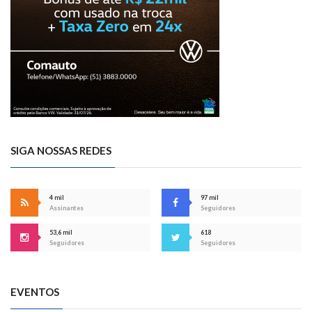
SIGA NOSSAS REDES
4 mil
97 mil
Assinantes
Seguidores
53,6 mil
618
Seguidores
Seguidores
EVENTOS