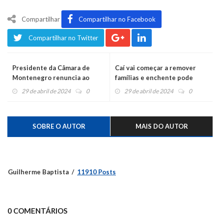
Compartilhar
Compartilhar no Facebook
Compartilhar no Twitter
Presidente da Câmara de
Caí vai começar a remover
Montenegro renuncia ao
famílias e enchente pode
cargo
iniciar durante a madrugada
29 de abril de 2024
0
29 de abril de 2024
0
SOBRE O AUTOR
MAIS DO AUTOR
Guilherme Baptista
11910 Posts
0 COMENTÁRIOS