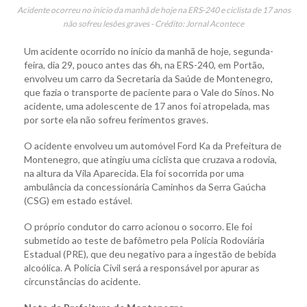
Acidente ocorreu no início da manhã de hoje na ERS-240 e ciclista de 17 anos
não sofreu lesões graves - Crédito: Jornal Acontece
Um acidente ocorrido no início da manhã de hoje, segunda-
feira, dia 29, pouco antes das 6h, na ERS-240, em Portão,
envolveu um carro da Secretaria da Saúde de Montenegro,
que fazia o transporte de paciente para o Vale do Sinos. No
acidente, uma adolescente de 17 anos foi atropelada, mas
por sorte ela não sofreu ferimentos graves.
O acidente envolveu um automóvel Ford Ka da Prefeitura de
Montenegro, que atingiu uma ciclista que cruzava a rodovia,
na altura da Vila Aparecida. Ela foi socorrida por uma
ambulância da concessionária Caminhos da Serra Gaúcha
(CSG) em estado estável.
O próprio condutor do carro acionou o socorro. Ele foi
submetido ao teste de bafômetro pela Polícia Rodoviária
Estadual (PRE), que deu negativo para a ingestão de bebida
alcoólica. A Polícia Civil será a responsável por apurar as
circunstâncias do acidente.