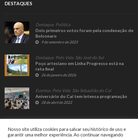
DESTAQUES
Destaque
,
Política
Dois primeiros votos foram pela condenação de
Bolsonaro
9 de setembro de 2025
Destaque
,
Pelo Vale
,
São José do Sul
Poço artesiano em Linha Progresso está na
reta final
26 de janeiro de 2026
Eventos
,
Pelo Vale
,
São Sebastião do Caí
Aniversário do Caí tem intensa programação
28 de abril de 2022
Nosso site utiliza cookies para salvar seu histórico de uso e
garantir uma melhor experiência. Ao continuar navegando