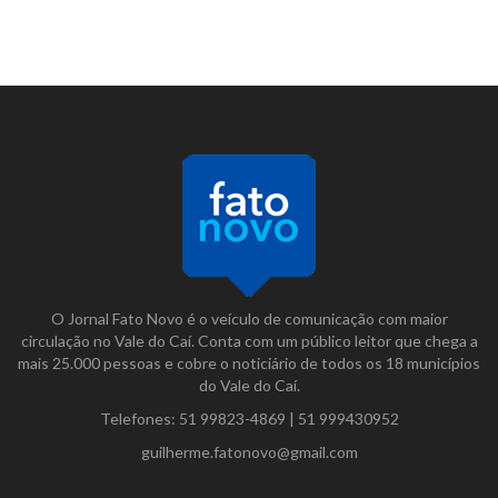
O Jornal Fato Novo é o veículo de comunicação com maior
circulação no Vale do Caí. Conta com um público leitor que chega a
mais 25.000 pessoas e cobre o noticiário de todos os 18 municípios
do Vale do Caí.
Telefones:
51 99823-4869
|
51 999430952
guilherme.fatonovo@gmail.com