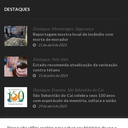
DESTAQUES
Destaque
,
Montenegro
,
Segurança
Reportagem mostra local de incêndio com
morte de morador
21 de abril de 2025
Destaque
,
Pelo Vale
Estado recomenda atualização da vacinação
contra tétano
15 de julho de 2024
Destaque
,
Eventos
,
São Sebastião do Caí
São Sebastião do Caí celebra seus 150 anos
com espetáculo de memória, cultura e união
29 de abril de 2025
Nosso site utiliza cookies para salvar seu histórico de uso e