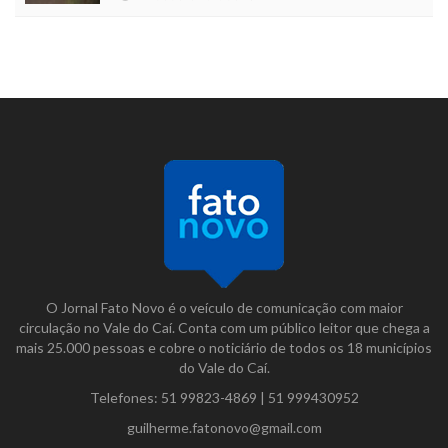
O Jornal Fato Novo é o veículo de comunicação com maior
circulação no Vale do Caí. Conta com um público leitor que chega a
mais 25.000 pessoas e cobre o noticiário de todos os 18 municípios
do Vale do Caí.
Telefones:
51 99823-4869
|
51 999430952
guilherme.fatonovo@gmail.com