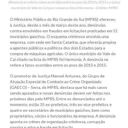
Denúncia se refere a fatos ocorridos entre os anos de 2010 e 2015 e o único
município do Vale do Caí que consta na lista é Harmonia - Crédito: MPRS
O Ministério Público do Rio Grande do Sul (MPRS) ofereceu
à Justiça, desde o mês de março deste ano, denúncias
contra envolvidos em fraudes em licitações praticadas em 51
municípios gaúchos. O esquema criminoso envolvia uma
empresa, com sede em Santa Catarina, que oferecia propina
a agentes públicos e políticos dos dois Estados para a
compra de máquinas agrícolas. O único município do Vale do
Caí citado na lista do MPRS foi Harmonia. A denúncia se
refere a fatos ocorridos entre os anos de 2010 e 2015.
O promotor de Justiça Manoel Antunes, do Grupo de
Atuação Especial de Combate ao Crime Organizado
(GAECO) – Serra, do MPRS, destaca que há mais casos
sendo apurados e novas denúncias devem ser feitas nos
próximos dias pelo MPRS. Entre os denunciados até o
momento, estão 35 ex-prefeitos, três ex-vice-prefeitos e
quatro ex-secretários de municípios gaúchos, bem como
proprietários, sócios e funcionários da empresa. A denúncia
aponta os crimes de organização criminosa, corrupção
passiva e ativa e fraude em licitação.