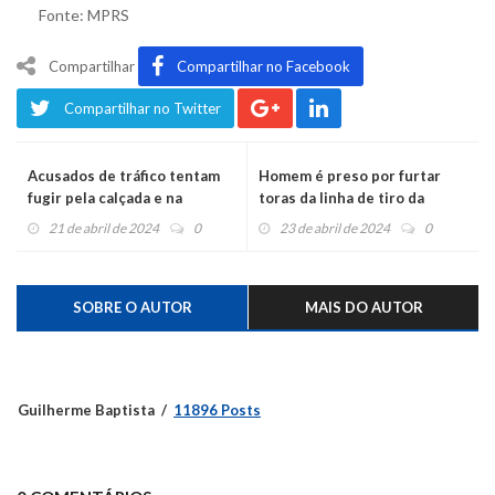
Fonte: MPRS
Compartilhar
Compartilhar no Facebook
Compartilhar no Twitter
Acusados de tráfico tentam
Homem é preso por furtar
fugir pela calçada e na
toras da linha de tiro da
contramão da RS-452, mas
Delegacia Regional
21 de abril de 2024
0
23 de abril de 2024
0
colidem carro em barranco
SOBRE O AUTOR
MAIS DO AUTOR
Guilherme Baptista
11896 Posts