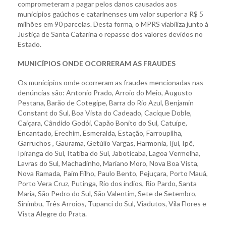
comprometeram a pagar pelos danos causados aos
municípios gaúchos e catarinenses um valor superior a R$ 5
milhões em 90 parcelas. Desta forma, o MPRS viabiliza junto à
Justiça de Santa Catarina o repasse dos valores devidos no
Estado.
MUNICÍPIOS ONDE OCORRERAM AS FRAUDES
Os municípios onde ocorreram as fraudes mencionadas nas
denúncias são: Antonio Prado, Arroio do Meio, Augusto
Pestana, Barão de Cotegipe, Barra do Rio Azul, Benjamin
Constant do Sul, Boa Vista do Cadeado, Cacique Doble,
Caiçara, Cândido Godói, Capão Bonito do Sul, Catuípe,
Encantado, Erechim, Esmeralda, Estação, Farroupilha,
Garruchos , Gaurama, Getúlio Vargas, Harmonia, Ijuí, Ipê,
Ipiranga do Sul, Itatiba do Sul, Jaboticaba, Lagoa Vermelha,
Lavras do Sul, Machadinho, Mariano Moro, Nova Boa Vista,
Nova Ramada, Paim Filho, Paulo Bento, Pejuçara, Porto Mauá,
Porto Vera Cruz, Putinga, Rio dos índios, Rio Pardo, Santa
Maria, São Pedro do Sul, São Valentim, Sete de Setembro,
Sinimbu, Três Arroios, Tupanci do Sul, Viadutos, Vila Flores e
Vista Alegre do Prata.