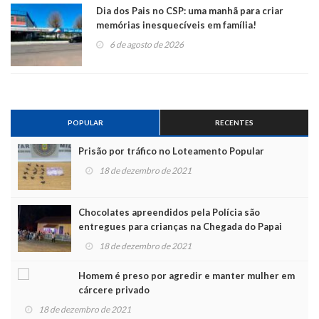
Dia dos Pais no CSP: uma manhã para criar
memórias inesquecíveis em família!
6 de agosto de 2026
POPULAR
RECENTES
Prisão por tráfico no Loteamento Popular
18 de dezembro de 2021
Chocolates apreendidos pela Polícia são
entregues para crianças na Chegada do Papai
Noel
18 de dezembro de 2021
Homem é preso por agredir e manter mulher em
cárcere privado
18 de dezembro de 2021