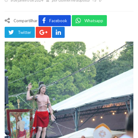
8 de janeiro de 2024
por
Guilherme Baptista
0
Compartilhar
Facebook
Whatsapp
Twitter