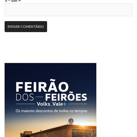
5 − um =