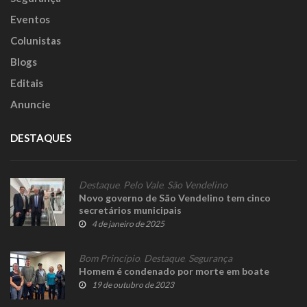
Eventos
Colunistas
Blogs
Editais
Anuncie
DESTAQUES
Destaque
,
Pelo Vale
,
São Vendelino
Novo governo de São Vendelino tem cinco
secretários municipais
4 de janeiro de 2025
Bom Princípio
,
Destaque
,
Segurança
Homem é condenado por morte em boate
19 de outubro de 2023