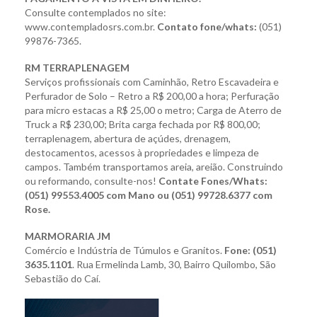
Consulte contemplados no site:
www.contempladosrs.com.br.
Contato fone/whats:
(051)
99876-7365.
RM TERRAPLENAGEM
Serviços profissionais com Caminhão, Retro Escavadeira e
Perfurador de Solo – Retro a R$ 200,00 a hora; Perfuração
para micro estacas a R$ 25,00 o metro;
Carga de Aterro de
Truck
a R$ 230,00; Brita carga fechada por R$ 800,00;
terraplenagem, abertura de açúdes, drenagem,
destocamentos, acessos à propriedades e limpeza de
campos. Também transportamos areia, areião. Construindo
ou reformando, consulte-nos!
Contate Fones/Whats:
(051) 99553.4005 com Mano ou (051) 99728.6377 com
Rose.
MARMORARIA JM
Comércio e Indústria de Túmulos e Granitos.
Fone: (051)
3635.1101
. Rua Ermelinda
Lamb, 30, Bairro Quilombo,
São
Sebastião do Caí.