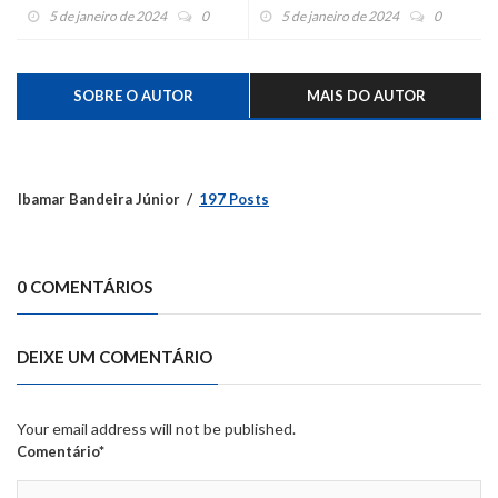
Montenegro
recuperação de empresas
5 de janeiro de 2024
0
5 de janeiro de 2024
0
atingidas pela enchente
SOBRE O AUTOR
MAIS DO AUTOR
Ibamar Bandeira Júnior
197 Posts
0 COMENTÁRIOS
DEIXE UM COMENTÁRIO
Your email address will not be published.
Comentário*