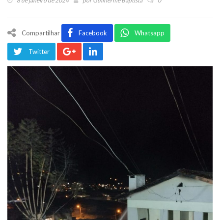
8 de janeiro de 2024
por
Guilherme Baptista
0
Compartilhar
Facebook
Whatsapp
Twitter