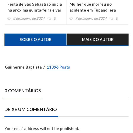
Festa de São Sebastião inicia
Mulher que morreu no
na próxima quinta-feira e vai
acidente em Tupandi era
até dia 21
apaixonada por carnaval e
8 de janeiro de 2024
0
9 de janeiro de 2024
0
baile de idosos
SOBRE O AUTOR
MAIS DO AUTOR
Guilherme Baptista
11896 Posts
0 COMENTÁRIOS
DEIXE UM COMENTÁRIO
Your email address will not be published.