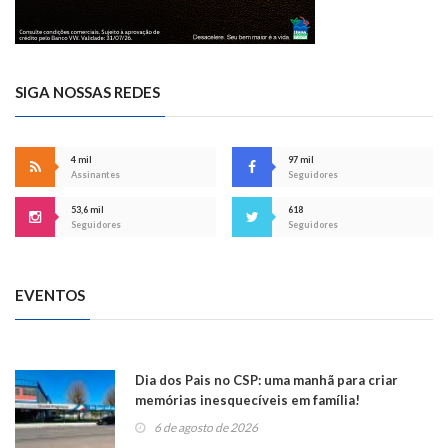
SIGA NOSSAS REDES
4 mil
97 mil
Assinantes
Seguidores
53,6 mil
618
Seguidores
Seguidores
EVENTOS
Dia dos Pais no CSP: uma manhã para criar
memórias inesquecíveis em família!
6 de agosto de 2026