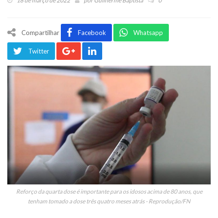
18 de março de 2022
por
Guilherme Baptista
0
Compartilhar
Facebook
Whatsapp
Twitter
Reforço da quarta dose é importante para os idosos acima de 80 anos, que
tenham tomado a dose três quatro meses atrás - Reprodução/FN