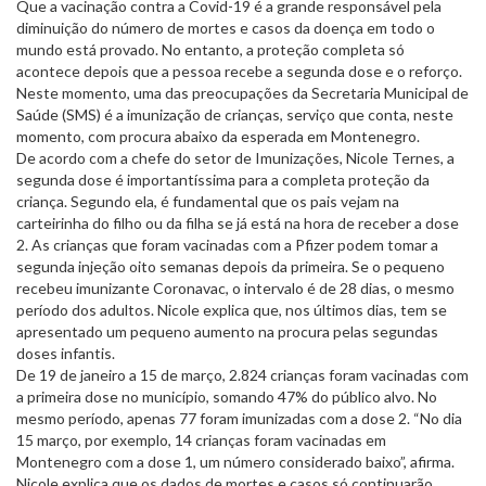
Que a vacinação contra a Covid-19 é a grande responsável pela
diminuição do número de mortes e casos da doença em todo o
mundo está provado. No entanto, a proteção completa só
acontece depois que a pessoa recebe a segunda dose e o reforço.
Neste momento, uma das preocupações da Secretaria Municipal de
Saúde (SMS) é a imunização de crianças, serviço que conta, neste
momento, com procura abaixo da esperada em Montenegro.
De acordo com a chefe do setor de Imunizações, Nicole Ternes, a
segunda dose é importantíssima para a completa proteção da
criança. Segundo ela, é fundamental que os pais vejam na
carteirinha do filho ou da filha se já está na hora de receber a dose
2. As crianças que foram vacinadas com a Pfizer podem tomar a
segunda injeção oito semanas depois da primeira. Se o pequeno
recebeu imunizante Coronavac, o intervalo é de 28 dias, o mesmo
período dos adultos. Nicole explica que, nos últimos dias, tem se
apresentado um pequeno aumento na procura pelas segundas
doses infantis.
De 19 de janeiro a 15 de março, 2.824 crianças foram vacinadas com
a primeira dose no município, somando 47% do público alvo. No
mesmo período, apenas 77 foram imunizadas com a dose 2. “No dia
15 março, por exemplo, 14 crianças foram vacinadas em
Montenegro com a dose 1, um número considerado baixo”, afirma.
Nicole explica que os dados de mortes e casos só continuarão