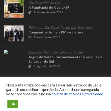
São Sebastião do Caí
A Pandemia do Covid-19
1 de setembro de 2021
Pelo Vale
,
São Sebastião do Caí
,
Segurança
Campani pede mais PMs e viatura
19 de junho de 2021
Esportes
,
Pelo Vale
,
Salvador do Sul
Jogos de Verão irão movimentar o parque de
Salvador do Sul
5 de janeiro de 2022
Nosso site utiliza cookies para salvar seu histórico de uso e
garantir uma melhor experiência. Ao continuar navegando
você concorda com a nossa
política de cookies e privacidade
.
© 2023 Fato Novo - Todos os direitos reservados. Desenvolvido por
Delalibera
.
OK