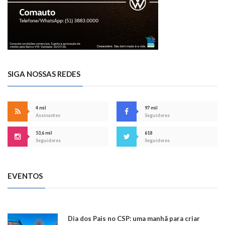
SIGA NOSSAS REDES
4 mil
97 mil
Assinantes
Seguidores
53,6 mil
618
Seguidores
Seguidores
EVENTOS
Dia dos Pais no CSP: uma manhã para criar