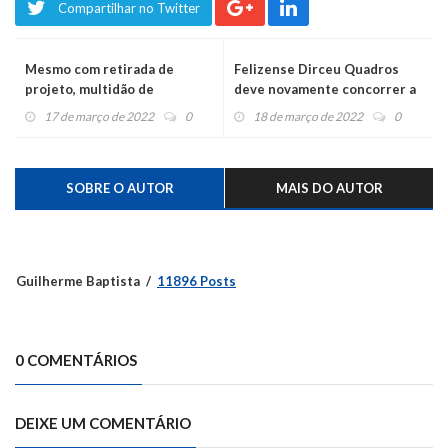
Compartilhar no Twitter
Mesmo com retirada de
Felizense Dirceu Quadros
projeto, multidão de
deve novamente concorrer a
professores lota a Câmara
deputado estadual
17 de março de 2022
0
18 de março de 2022
0
SOBRE O AUTOR
MAIS DO AUTOR
Guilherme Baptista
11896 Posts
0 COMENTÁRIOS
DEIXE UM COMENTÁRIO