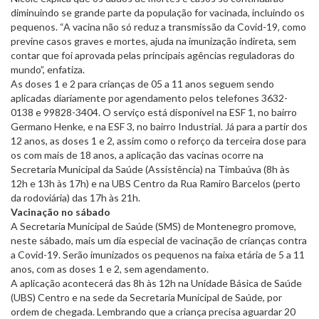
diminuindo se grande parte da população for vacinada, incluindo os
pequenos. “A vacina não só reduz a transmissão da Covid-19, como
previne casos graves e mortes, ajuda na imunização indireta, sem
contar que foi aprovada pelas principais agências reguladoras do
mundo”, enfatiza.
As doses 1 e 2 para crianças de 05 a 11 anos seguem sendo
aplicadas diariamente por agendamento pelos telefones 3632-
0138 e 99828-3404. O serviço está disponível na ESF 1, no bairro
Germano Henke, e na ESF 3, no bairro Industrial. Já para a partir dos
12 anos, as doses 1 e 2, assim como o reforço da terceira dose para
os com mais de 18 anos, a aplicação das vacinas ocorre na
Secretaria Municipal da Saúde (Assistência) na Timbaúva (8h às
12h e 13h às 17h) e na UBS Centro da Rua Ramiro Barcelos (perto
da rodoviária) das 17h às 21h.
Vacinação no sábado
A Secretaria Municipal de Saúde (SMS) de Montenegro promove,
neste sábado, mais um dia especial de vacinação de crianças contra
a Covid-19. Serão imunizados os pequenos na faixa etária de 5 a 11
anos, com as doses 1 e 2, sem agendamento.
A aplicação acontecerá das 8h às 12h na Unidade Básica de Saúde
(UBS) Centro e na sede da Secretaria Municipal de Saúde, por
ordem de chegada. Lembrando que a criança precisa aguardar 20