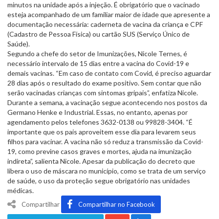
minutos na unidade após a injeção. É obrigatório que o vacinado
esteja acompanhado de um familiar maior de idade que apresente a
documentação necessária: caderneta de vacina da criança e CPF
(Cadastro de Pessoa Física) ou cartão SUS (Serviço Único de
Saúde).
Segundo a chefe do setor de Imunizações, Nicole Ternes, é
necessário intervalo de 15 dias entre a vacina do Covid-19 e
demais vacinas. “Em caso de contato com Covid, é preciso aguardar
28 dias após o resultado do exame positivo. Sem contar que não
serão vacinadas crianças com sintomas gripais”, enfatiza Nicole.
Durante a semana, a vacinação segue acontecendo nos postos da
Germano Henke e Industrial. Essas, no entanto, apenas por
agendamento pelos telefones 3632-0138 ou 99828-3404. “É
importante que os pais aproveitem esse dia para levarem seus
filhos para vacinar. A vacina não só reduz a transmissão da Covid-
19, como previne casos graves e mortes, ajuda na imunização
indireta”, salienta Nicole. Apesar da publicação do decreto que
libera o uso de máscara no município, como se trata de um serviço
de saúde, o uso da proteção segue obrigatório nas unidades
médicas.
Compartilhar
Compartilhar no Facebook