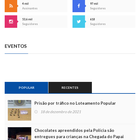
4 mil
97 mil
Assinantes
Seguidores
53,6 mil
618
Seguidores
Seguidores
EVENTOS
POPULAR
RECENTES
Prisão por tráfico no Loteamento Popular
18 de dezembro de 2021
Chocolates apreendidos pela Polícia são
entregues para crianças na Chegada do Papai