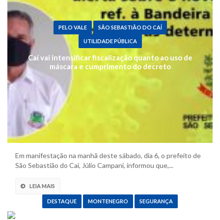
PELO VALE
SÃO SEBASTIÃO DO CAÍ
UTILIDADE PÚBLICA
Caí vai intensificar fiscalização quanto ao uso de
máscara e cumprimento do decreto
Em manifestação na manhã deste sábado, dia 6, o prefeito de
São Sebastião do Caí, Júlio Campani, informou que,...
LEIA MAIS
DESTAQUE
MONTENEGRO
SEGURANÇA
Dupla é presa com mais de 150 pedras de crack