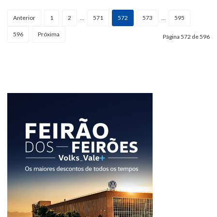
Anterior
1
2
…
571
572
573
…
595
596
Próxima
Página 572 de 596