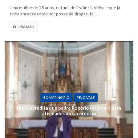
maconha
Uma mulher de 28 anos, natural de Estância Velha e que já
tinha antecedentes por posse de drogas, foi...
LEIA MAIS
BOM PRINCÍPIO
PELO VALE
Bispo acredita que padre Rogério retornará para
atividades do sacerdócio