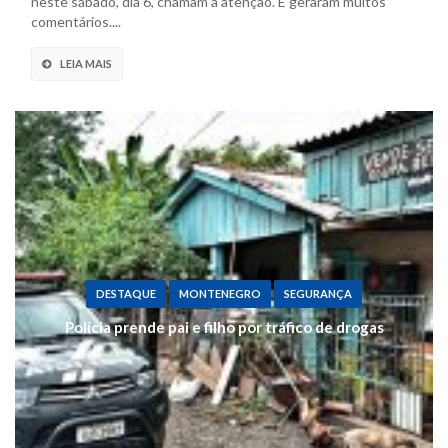
neste sábado, dia 6, chamam a atenção. E geraram muitos
comentários....
LEIA MAIS
DESTAQUE
MONTENEGRO
SEGURANÇA
Polícia prende pai e filho por tráfico de drogas