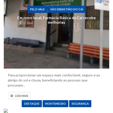
PELO VALE
SÃO SEBASTIÃO DO CAÍ
Em novo local, Farmácia Básica do Caí recebe
melhorias
Para proporcionar um espaço mais confortável, seguro e ao
abrigo do sol e chuva, beneficiando as pessoas que
procuram...
LEIA MAIS
DESTAQUE
MONTENEGRO
SEGURANÇA
Mulher flagrada no centro com cocaína e