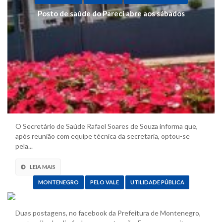
Posto de saúde do Pareci abre aos sábados
O Secretário de Saúde Rafael Soares de Souza informa que,
após reunião com equipe técnica da secretaria, optou-se
pela...
LEIA MAIS
MONTENEGRO
PELO VALE
UTILIDADE PÚBLICA
Montenegro chega a 62 óbitos, mas movimento
é intenso no centro
Duas postagens, no facebook da Prefeitura de Montenegro,