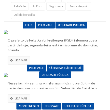
Pelo Vale
Política
Segurança
Sem categoria
Utilidade Pública
FELIZ
PELO VALE
UTILIDADE PÚBLICA
Prefeito de Feliz está em isolamento após
diagnóstico de coronavírus
O prefeito de Feliz, Junior Freiberger (PSD), informou que a
partir de hoje, segunda-feira, está em isolamento domiciliar,
ficando...
LEIA MAIS
PELO VALE
SÃO SEBASTIÃO DO CAÍ
UTILIDADE PÚBLICA
Caí tem mais duas mortes e agora soma 22
Nesse final de semana aconteceram dois novos óbitos de
óbitos
pacientes com coronavírus em São Sebastião do Caí. Até o...
LEIA MAIS
MONTENEGRO
PELO VALE
UTILIDADE PÚBLICA