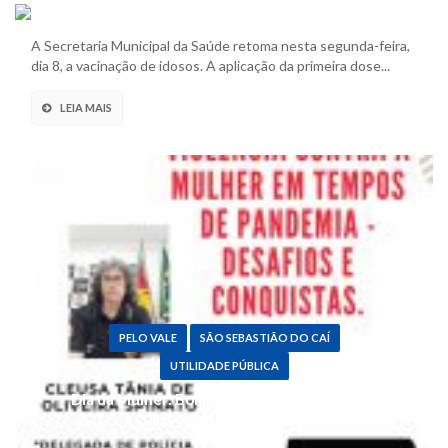
Montenegro começa a vacinar idosos com mais
de 79 anos
A Secretaria Municipal da Saúde retoma nesta segunda-feira,
dia 8, a vacinação de idosos. A aplicação da primeira dose...
LEIA MAIS
PELO VALE
SÃO SEBASTIÃO DO CAÍ
UTILIDADE PÚBLICA
Dia da Mulher: Bombeiros do Caí fazem lives
com convidadas especiais