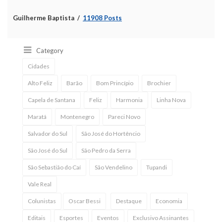
Guilherme Baptista
11908 Posts
Category
Cidades
Alto Feliz
Barão
Bom Princípio
Brochier
Capela de Santana
Feliz
Harmonia
Linha Nova
Maratá
Montenegro
Pareci Novo
Salvador do Sul
São José do Hortêncio
São José do Sul
São Pedro da Serra
São Sebastião do Caí
São Vendelino
Tupandi
Vale Real
Colunistas
Oscar Bessi
Destaque
Economia
Editais
Esportes
Eventos
Exclusivo Assinantes