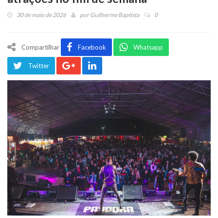
30 de maio de 2026
por
Guilherme Baptista
0
Compartilhar
Facebook
Whatsapp
Twitter