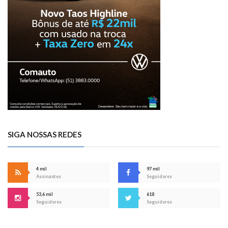
SIGA NOSSAS REDES
4 mil
97 mil
Assinantes
Seguidores
53,6 mil
618
Seguidores
Seguidores