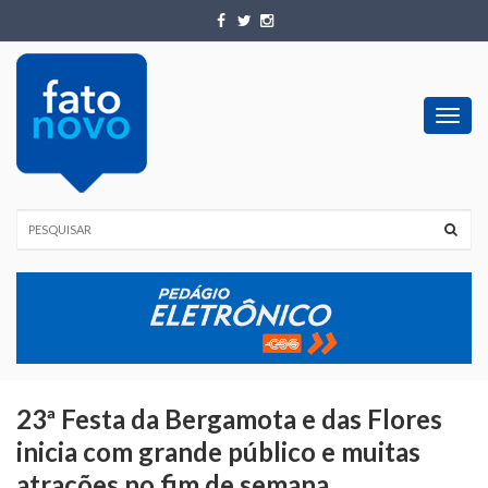
Toggl
navig
23ª Festa da Bergamota e das Flores
inicia com grande público e muitas
atrações no fim de semana