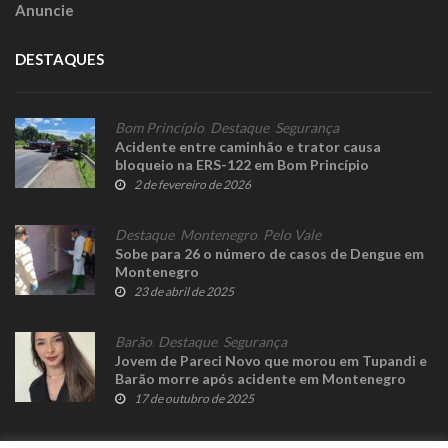
Anuncie
DESTAQUES
Bom Princípio
,
Destaque
,
Segurança
Acidente entre caminhão e trator causa
bloqueio na ERS-122 em Bom Princípio
2 de fevereiro de 2026
Destaque
,
Montenegro
,
Pelo Vale
Sobe para 26 o número de casos de Dengue em
Montenegro
23 de abril de 2025
Barão
,
Destaque
,
Segurança
Jovem de Pareci Novo que morou em Tupandi e
Barão morre após acidente em Montenegro
17 de outubro de 2025