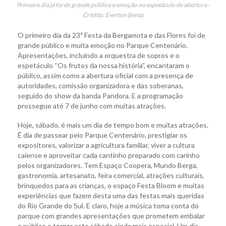
Primeiro dia já foi de grande público e emoção no espetáculo de abertura -
Crédito: Everton Bento
O primeiro dia da 23ª Festa da Bergamota e das Flores foi de
grande público e muita emoção no Parque Centenário.
Apresentações, incluindo a orquestra de sopros e o
espetáculo “Os frutos da nossa história”, encantaram o
público, assim como a abertura oficial com a presença de
autoridades, comissão organizadora e das soberanas,
seguido do show da banda Pandora. E a programação
prossegue até 7 de junho com muitas atrações.
Hoje, sábado, é mais um dia de tempo bom e muitas atrações.
É dia de passear pelo Parque Centenário, prestigiar os
expositores, valorizar a agricultura familiar, viver a cultura
caiense e aproveitar cada cantinho preparado com carinho
pelos organizadores. Tem Espaço Coopera, Mundo Berga,
gastronomia, artesanato, feira comercial, atrações culturais,
brinquedos para as crianças, o espaço Festa Bloom e muitas
experiências que fazem desta uma das festas mais queridas
do Rio Grande do Sul. E claro, hoje a música toma conta do
parque com grandes apresentações que prometem embalar
o público e tornar este sábado ainda mais especial. Um dia