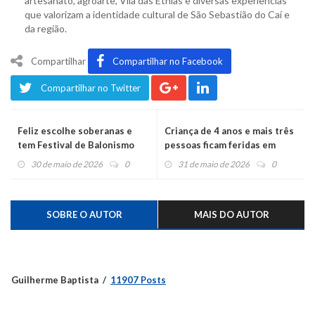
artesanato, agroarte, Vila das Etnias e diversas experiências
que valorizam a identidade cultural de São Sebastião do Caí e
da região.
Compartilhar
Compartilhar no Facebook
Compartilhar no Twitter
Feliz escolhe soberanas e
Criança de 4 anos e mais três
tem Festival de Balonismo
pessoas ficam feridas em
acidente na ERS-452 na Feliz
30 de maio de 2026
0
31 de maio de 2026
0
SOBRE O AUTOR
MAIS DO AUTOR
Guilherme Baptista
11907 Posts