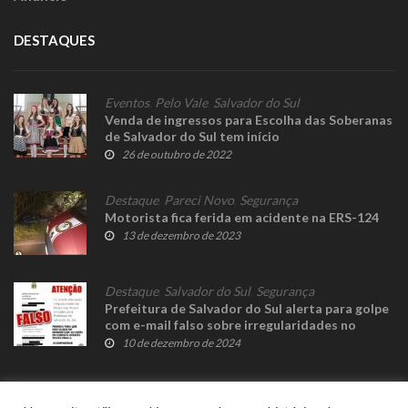
DESTAQUES
Eventos
,
Pelo Vale
,
Salvador do Sul
Venda de ingressos para Escolha das Soberanas
de Salvador do Sul tem início
26 de outubro de 2022
Destaque
,
Pareci Novo
,
Segurança
Motorista fica ferida em acidente na ERS-124
13 de dezembro de 2023
Destaque
,
Salvador do Sul
,
Segurança
Prefeitura de Salvador do Sul alerta para golpe
com e-mail falso sobre irregularidades no
alvará
10 de dezembro de 2024