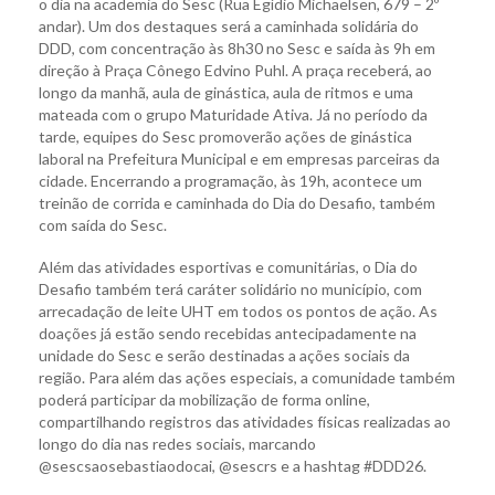
o dia na academia do Sesc (Rua Egídio Michaelsen, 679 – 2º
andar). Um dos destaques será a caminhada solidária do
DDD, com concentração às 8h30 no Sesc e saída às 9h em
direção à Praça Cônego Edvino Puhl. A praça receberá, ao
longo da manhã, aula de ginástica, aula de ritmos e uma
mateada com o grupo Maturidade Ativa. Já no período da
tarde, equipes do Sesc promoverão ações de ginástica
laboral na Prefeitura Municipal e em empresas parceiras da
cidade. Encerrando a programação, às 19h, acontece um
treinão de corrida e caminhada do Dia do Desafio, também
com saída do Sesc.
Além das atividades esportivas e comunitárias, o Dia do
Desafio também terá caráter solidário no município, com
arrecadação de leite UHT em todos os pontos de ação. As
doações já estão sendo recebidas antecipadamente na
unidade do Sesc e serão destinadas a ações sociais da
região. Para além das ações especiais, a comunidade também
poderá participar da mobilização de forma online,
compartilhando registros das atividades físicas realizadas ao
longo do dia nas redes sociais, marcando
@sescsaosebastiaodocai, @sescrs e a hashtag #DDD26.