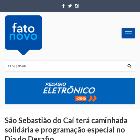
Toggl
navig
São Sebastião do Caí terá caminhada
solidária e programação especial no
Dia do Desafio