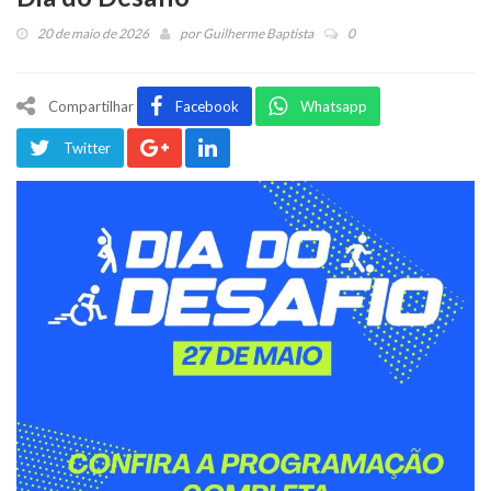
20 de maio de 2026
por
Guilherme Baptista
0
Compartilhar
Facebook
Whatsapp
Twitter