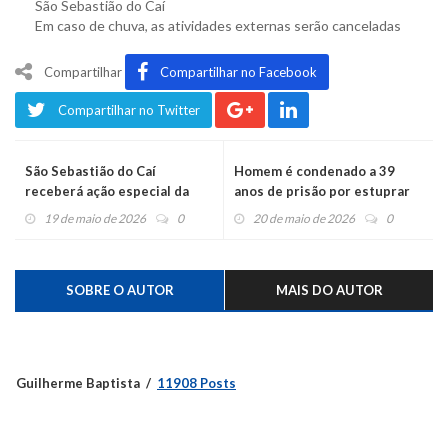
São Sebastião do Caí
Em caso de chuva, as atividades externas serão canceladas
Compartilhar
Compartilhar no Facebook
Compartilhar no Twitter
São Sebastião do Caí
Homem é condenado a 39
receberá ação especial da
anos de prisão por estuprar
Festa da Bergamota e das
duas crianças
19 de maio de 2026
0
20 de maio de 2026
0
Flores no sábado
SOBRE O AUTOR
MAIS DO AUTOR
Guilherme Baptista
11908 Posts