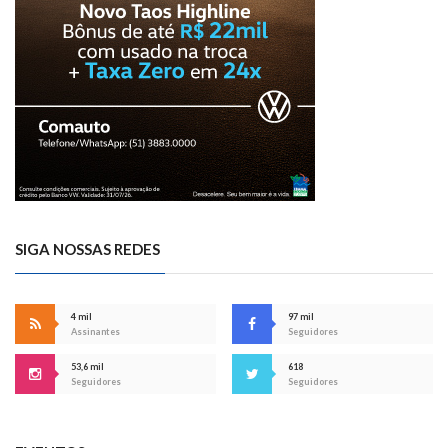
SIGA NOSSAS REDES
4 mil
97 mil
Assinantes
Seguidores
53,6 mil
618
Seguidores
Seguidores