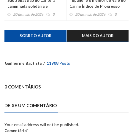
São Sebastião do Caí terá
Tupandi é o melhor do Vale do
caminhada solidária e
Caí no Índice de Progresso
programação especial no Dia
Social (IPS) Brasil 2026
20 de maio de 2026
0
20 de maio de 2026
0
do Desafio
SOBRE O AUTOR
MAIS DO AUTOR
Guilherme Baptista
11908 Posts
0 COMENTÁRIOS
DEIXE UM COMENTÁRIO
Your email address will not be published.
Comentário*