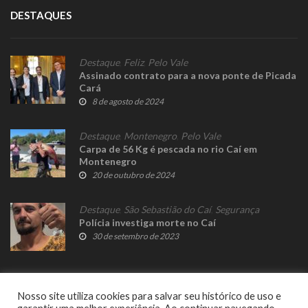
DESTAQUES
Destaque
,
Feliz
,
Pelo Vale
Assinado contrato para a nova ponte de Picada
Cará
8 de agosto de 2024
Destaque
,
Montenegro
,
Pelo Vale
Carpa de 56 Kg é pescada no rio Caí em
Montenegro
20 de outubro de 2024
Destaque
,
São Sebastião do Caí
,
Segurança
Polícia investiga morte no Caí
30 de setembro de 2023
Nosso site utiliza cookies para salvar seu histórico de uso e