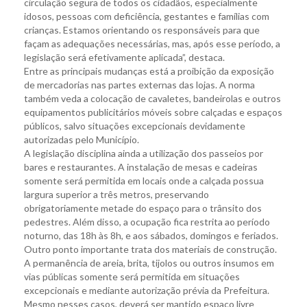
circulação segura de todos os cidadãos, especialmente
idosos, pessoas com deficiência, gestantes e famílias com
crianças. Estamos orientando os responsáveis para que
façam as adequações necessárias, mas, após esse período, a
legislação será efetivamente aplicada”, destaca.
Entre as principais mudanças está a proibição da exposição
de mercadorias nas partes externas das lojas. A norma
também veda a colocação de cavaletes, bandeirolas e outros
equipamentos publicitários móveis sobre calçadas e espaços
públicos, salvo situações excepcionais devidamente
autorizadas pelo Município.
A legislação disciplina ainda a utilização dos passeios por
bares e restaurantes. A instalação de mesas e cadeiras
somente será permitida em locais onde a calçada possua
largura superior a três metros, preservando
obrigatoriamente metade do espaço para o trânsito dos
pedestres. Além disso, a ocupação fica restrita ao período
noturno, das 18h às 8h, e aos sábados, domingos e feriados.
Outro ponto importante trata dos materiais de construção.
A permanência de areia, brita, tijolos ou outros insumos em
vias públicas somente será permitida em situações
excepcionais e mediante autorização prévia da Prefeitura.
Mesmo nesses casos, deverá ser mantido espaço livre