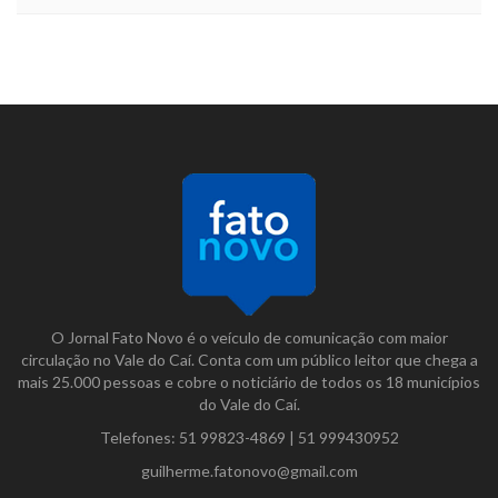
O Jornal Fato Novo é o veículo de comunicação com maior
circulação no Vale do Caí. Conta com um público leitor que chega a
mais 25.000 pessoas e cobre o noticiário de todos os 18 municípios
do Vale do Caí.
Telefones:
51 99823-4869
|
51 999430952
guilherme.fatonovo@gmail.com