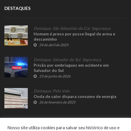
DESTAQUES
Destaque
,
São Sebastião do Caí
,
Segurança
Homem é preso por posse ilegal de arma e
descaminho
24 de abril de 2025
Destaque
,
Salvador do Sul
,
Segurança
Prisão por embriaguez em acidente em
Salvador do Sul
23 de junho de 2026
Destaque
,
Pelo Vale
Onda de calor dispara consumo de energia
26 de fevereiro de 2025
Nosso site utiliza cookies para salvar seu histórico de uso e