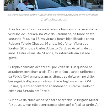
Dois proprietários e um funcionário da revenda estariam entre os mortos -
Crédito: Reprodução
Três homens foram assassinados a tiros em uma revenda de
veículos de Taquara, no Vale do Paranhana, na tarde desta
segunda-feira, dia 15. As vítimas foram identificadas como
Robson Toledo Chaves, 34 anos, João Vitor Viana dos
Santos, 20 anos, e Carlos Alberto Cardoso Arteiro, de 58
anos. Outra vítima, de 61 anos, foi internada em estado
grave.
O triplo homicídio aconteceu por volta de 15h quando os
atiradores invadiram a loja. Eles estariam usando uniformes
da Polícia Civil e mandaram as vítimas se deitarem no chão.
Em seguida dispararam vários tiros e fugiram em um GM
Prisma, que foi encontrado abandonado. O carro usado no
crime era furtado em Esteio.
O motivo do crime ainda não foi esclarecido. A Brigada Militar
fez buscas, mas não ocorreram prisões até o final da tarde. A