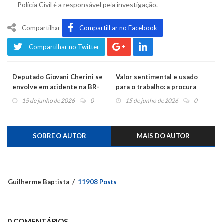
Polícia Civil é a responsável pela investigação.
Compartilhar
Compartilhar no Facebook
Compartilhar no Twitter
Deputado Giovani Cherini se
Valor sentimental e usado
envolve em acidente na BR-
para o trabalho: a procura
386 em Montenegro
pelo Fusca furtado no centro
15 de junho de 2026
0
15 de junho de 2026
0
SOBRE O AUTOR
MAIS DO AUTOR
Guilherme Baptista
11908 Posts
0 COMENTÁRIOS