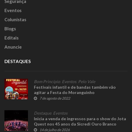
Segurança
Eventos
Colunistas
Blogs
Editais
Anuncie
DESTAQUES
Bom Princípio
,
Eventos
,
Pelo Vale
Festivais infantil e de bandas também vão
agitar a Festa do Moranguinho
7 de agosto de 2022
Destaque
,
Eventos
Inicia a venda de ingressos para o show do Jota
Quest nos 45 anos da Sicredi Ouro Branco
RS/MG
14 de julho de 2026