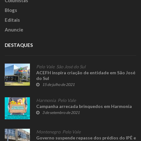
Colunistas
Blogs
Editais
Anuncie
DESTAQUES
Pelo Vale
,
São José do Sul
ACEFH inspira criação de entidade em São José
do Sul
15 de julho de 2021
Harmonia
,
Pelo Vale
Campanha arrecada brinquedos em Harmonia
3 de setembro de 2021
Montenegro
,
Pelo Vale
Governo suspende repasse dos prédios do IPÊ e