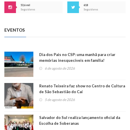
53,6 mil
618
Seguidores
Seguidores
EVENTOS
Dia dos Pais no CSP: uma manhã para criar
memórias inesquecíveis em família!
6 de agosto de 2026
Renato Teixeira faz show no Centro de Cultura
de São Sebastião do Caí
5 de agosto de 2026
Salvador do Sul realiza lançamento oficial da
Escolha de Soberanas