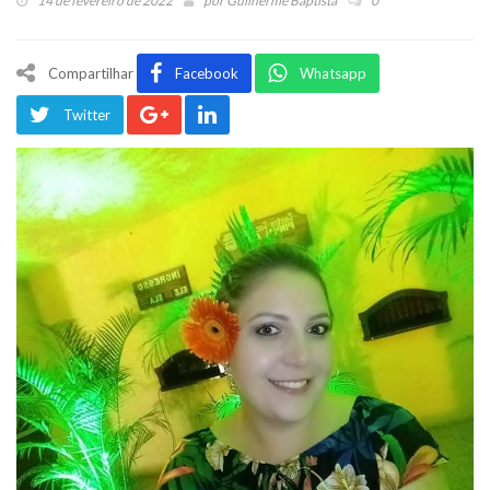
14 de fevereiro de 2022
por
Guilherme Baptista
0
Compartilhar
Facebook
Whatsapp
Twitter