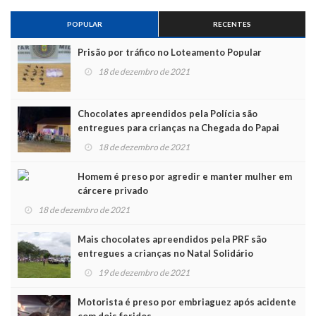
POPULAR
RECENTES
Prisão por tráfico no Loteamento Popular
18 de dezembro de 2021
Chocolates apreendidos pela Polícia são
entregues para crianças na Chegada do Papai
Noel
18 de dezembro de 2021
Homem é preso por agredir e manter mulher em
cárcere privado
18 de dezembro de 2021
Mais chocolates apreendidos pela PRF são
entregues a crianças no Natal Solidário
19 de dezembro de 2021
Motorista é preso por embriaguez após acidente
com dois feridos