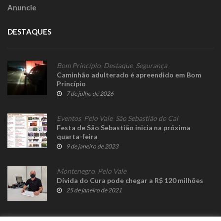
Anuncie
DESTAQUES
Bom Princípio
,
Destaque
,
Segurança
Caminhão adulterado é apreendido em Bom
Princípio
7 de julho de 2026
Eventos
,
Pelo Vale
,
São Sebastião do Caí
Festa de São Sebastião inicia na próxima
quarta-feira
9 de janeiro de 2023
Montenegro
,
Pelo Vale
Dívida do Cura pode chegar a R$ 120 milhões
25 de janeiro de 2021