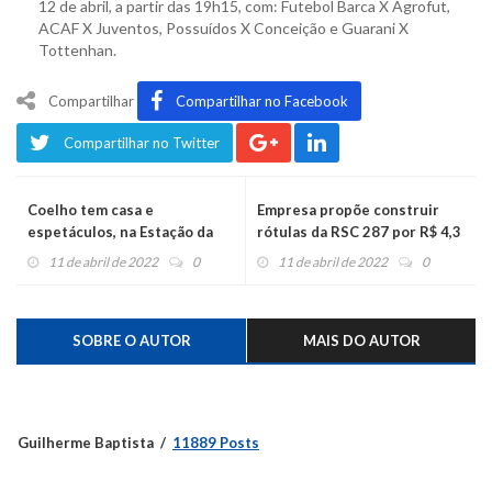
12 de abril, a partir das 19h15, com: Futebol Barca X Agrofut,
ACAF X Juventos, Possuídos X Conceição e Guarani X
Tottenhan.
Compartilhar
Compartilhar no Facebook
Compartilhar no Twitter
Coelho tem casa e
Empresa propõe construir
espetáculos, na Estação da
rótulas da RSC 287 por R$ 4,3
Cultura
milhões
11 de abril de 2022
0
11 de abril de 2022
0
SOBRE O AUTOR
MAIS DO AUTOR
Guilherme Baptista
11889 Posts