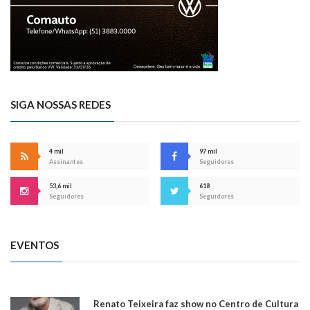
SIGA NOSSAS REDES
4 mil
97 mil
Assinantes
Seguidores
53,6 mil
618
Seguidores
Seguidores
EVENTOS
Renato Teixeira faz show no Centro de Cultura