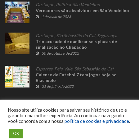
Destaque
,
Política
,
São Vendelino
Vereadores são absolvidos em São Vendelino
1 de maio de 2023
Destaque
,
São Sebastião do Caí
,
Segurança
Trio acusado de danificar seis placas de
sinalização no Chapadão
30 de outubro de 2022
Esportes
,
Pelo Vale
,
São Sebastião do Caí
Caiense de Futebol 7 tem jogos hoje no
Riachuelo
31 de julho de 2022
Nosso site utiliza cookies para salvar seu histórico de uso e
garantir uma melhor experiência. Ao continuar navegando
você concorda com a nossa
política de cookies e privacidade
.
© 2023 Fato Novo - Todos os direitos reservados. Desenvolvido por
Delalibera
.
OK