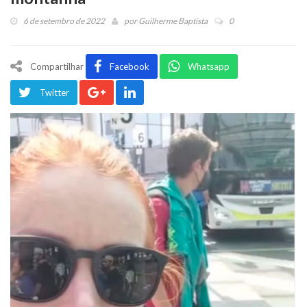
6 de setembro de 2022
por
Guilherme Baptista
0
Compartilhar
Facebook
Whatsapp
Twitter