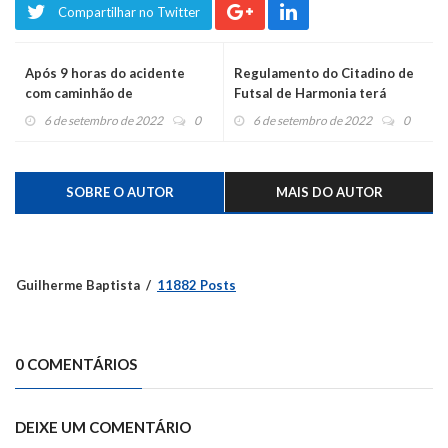
Compartilhar no Twitter
Após 9 horas do acidente
Regulamento do Citadino de
com caminhão de
Futsal de Harmonia terá
combustíveis, trânsito é
mudanças neste ano
6 de setembro de 2022
0
6 de setembro de 2022
0
liberado na BR 386
SOBRE O AUTOR
MAIS DO AUTOR
Guilherme Baptista
11882 Posts
0 COMENTÁRIOS
DEIXE UM COMENTÁRIO