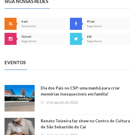
SIGA NOSSAS REDES
4 mil
97 mil
Assinantes
Seguidores
53,6 mil
618
Seguidores
Seguidores
EVENTOS
Dia dos Pais no CSP: uma manhã para criar
memórias inesquecíveis em família!
6 de agosto de 2026
Renato Teixeira faz show no Centro de Cultura
de São Sebastião do Caí