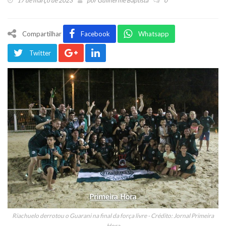
17 de março de 2023
por
Guilherme Baptista
0
Compartilhar
Facebook
Whatsapp
Twitter
Riachuelo derrotou o Guarani na final da força livre - Crédito: Jornal Primeira
Hora