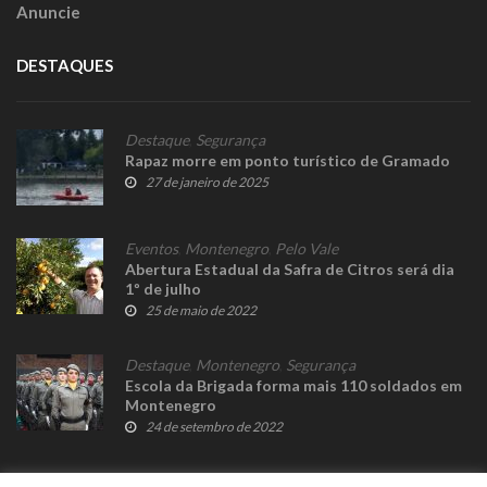
Anuncie
DESTAQUES
Destaque
,
Segurança
Rapaz morre em ponto turístico de Gramado
27 de janeiro de 2025
Eventos
,
Montenegro
,
Pelo Vale
Abertura Estadual da Safra de Citros será dia
1º de julho
25 de maio de 2022
Destaque
,
Montenegro
,
Segurança
Escola da Brigada forma mais 110 soldados em
Montenegro
24 de setembro de 2022