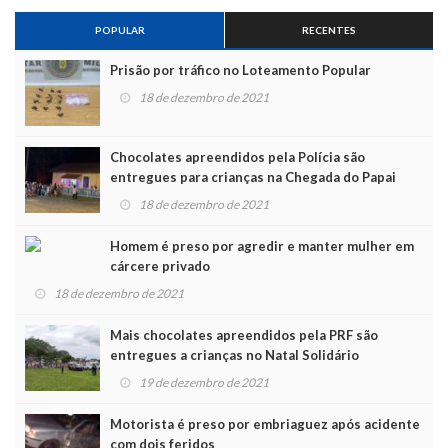
POPULAR
RECENTES
Prisão por tráfico no Loteamento Popular
18 de dezembro de 2021
Chocolates apreendidos pela Polícia são
entregues para crianças na Chegada do Papai
Noel
18 de dezembro de 2021
Homem é preso por agredir e manter mulher em
cárcere privado
18 de dezembro de 2021
Mais chocolates apreendidos pela PRF são
entregues a crianças no Natal Solidário
19 de dezembro de 2021
Motorista é preso por embriaguez após acidente
com dois feridos