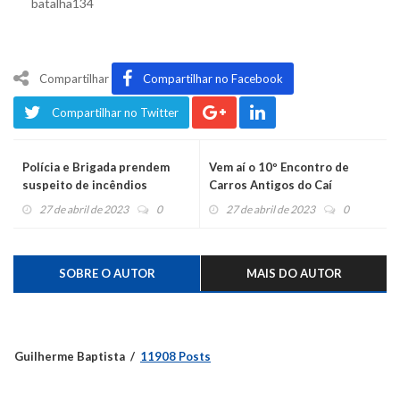
batalha134
Compartilhar
Compartilhar no Facebook
Compartilhar no Twitter
Polícia e Brigada prendem
Vem aí o 10º Encontro de
suspeito de incêndios
Carros Antigos do Caí
criminosos no interior de
27 de abril de 2023
0
27 de abril de 2023
0
Salvador do Sul
SOBRE O AUTOR
MAIS DO AUTOR
Guilherme Baptista
11908 Posts