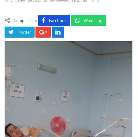
27 de abril de 2023
por
Guilherme Baptista
0
Compartilhar
Facebook
Whatsapp
Twitter