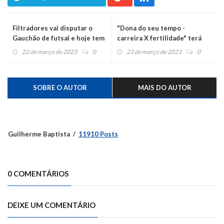
Filtradores vai disputar o
"Dona do seu tempo -
Gauchão de futsal e hoje tem
carreira X fertilidade" terá
semifinais no Santo Inácio
palestra no Sesc do Caí
22 de março de 2023
0
23 de março de 2023
0
SOBRE O AUTOR
MAIS DO AUTOR
Guilherme Baptista
11910 Posts
0 COMENTÁRIOS
DEIXE UM COMENTÁRIO