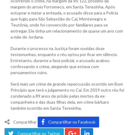
ocorrendo o crime, na margem da RS 122, próximo da
margem do arroio Forromeco, em Santa Teresinha. Após
estuprar e matar a enteada, o acusado disse para a Polícia
que fugiu para São Sebastião do Caí, Montenegro e
Teutônia, onde foi convencido por familiares para se
entregar. Ele tinha um relacionamento de quase um ano com
a mãe de Jordana.
Durante o processo na Justiça foram ouvidas doze
testemunhas, enquanto o réu optou por ficar em silêncio.
Entretanto, durante a fase policial, o acusado acabou
confessando o crime, alegando que estava com
pensamentos ruins.
Será mais um crime de grande repercussão ocorrido em Bom
Princípio que terá o julgamento no Caí. Em 2019 outro réu foi
condenado a 89 anos de prisão pelas mortes da ex-
companheira e das duas filhas dela, em crime bárbaro
também ocorrido em Santa Teresinha.
Compartilhar
Compartilhar no Facebook
Compartilhar no Twitter