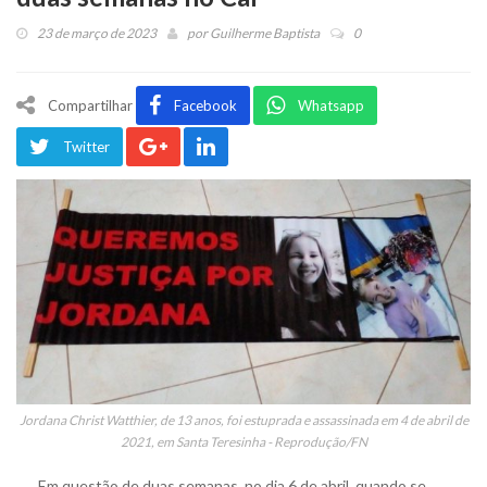
23 de março de 2023
por
Guilherme Baptista
0
Compartilhar
Facebook
Whatsapp
Twitter
Jordana Christ Watthier, de 13 anos, foi estuprada e assassinada em 4 de abril de
2021, em Santa Teresinha - Reprodução/FN
Em questão de duas semanas, no dia 6 de abril, quando se