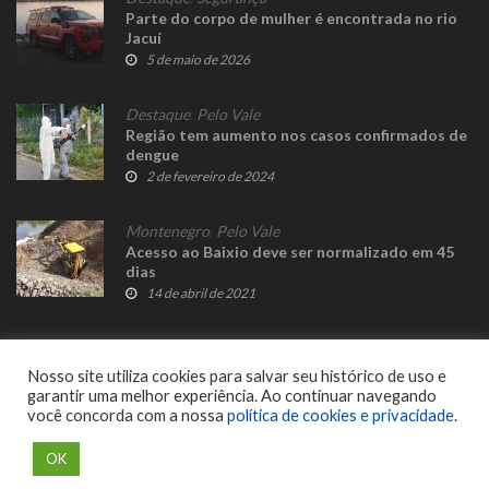
Parte do corpo de mulher é encontrada no rio
Jacuí
5 de maio de 2026
Destaque
,
Pelo Vale
Região tem aumento nos casos confirmados de
dengue
2 de fevereiro de 2024
Montenegro
,
Pelo Vale
Acesso ao Baixio deve ser normalizado em 45
dias
14 de abril de 2021
Nosso site utiliza cookies para salvar seu histórico de uso e
garantir uma melhor experiência. Ao continuar navegando
você concorda com a nossa
política de cookies e privacidade
.
© 2023 Fato Novo - Todos os direitos reservados. Desenvolvido por
Delalibera
.
OK