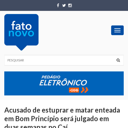
Toggl
navig
Acusado de estuprar e matar enteada
em Bom Princípio será julgado em
duas semanas no Caí