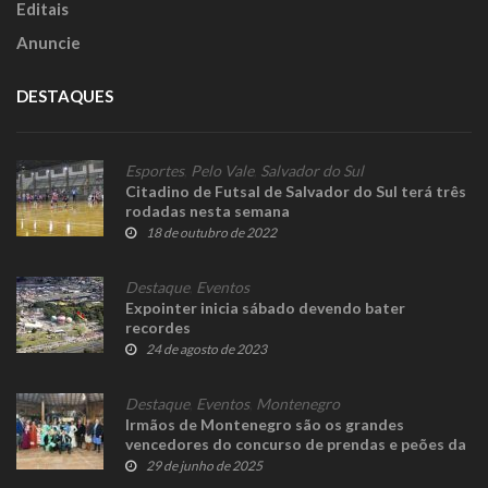
Editais
Anuncie
DESTAQUES
Esportes
,
Pelo Vale
,
Salvador do Sul
Citadino de Futsal de Salvador do Sul terá três
rodadas nesta semana
18 de outubro de 2022
Destaque
,
Eventos
Expointer inicia sábado devendo bater
recordes
24 de agosto de 2023
Destaque
,
Eventos
,
Montenegro
Irmãos de Montenegro são os grandes
vencedores do concurso de prendas e peões da
15ª Região Tradicionalista
29 de junho de 2025