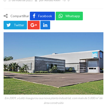
17 de maio de 2021
por
Renato Klein
0
Compartilhar
Facebook
Whatsapp
Twitter
Em 2009, a Leitz inaugurou sua nova planta industrial, com mais de 5.000 m² de
área construída