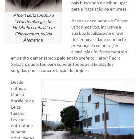
país buscando o melhor lugar
para a instalação da empresa.
Albert Leitz fundou a
Acabou escolhendo o Caí por
“Württembergische
vários motivos, inclusive a
Holzbohrerfabrik” em
sua boa localização e o fato
Oberkochen, sul da
de ser uma cidade com forte
Alemanha.
presença da colonização
alemã. Mas foi fundamental o
empenho demonstrado pelo então prefeito Heitor Pedro
Selbach, que lutou para superar todos as dificuldades
surgidas para a concretização do projeto.
Desde
então, a
fábrica
brasileira da
Leitz
também
teve de
enfrentar e
superar
dificuldades