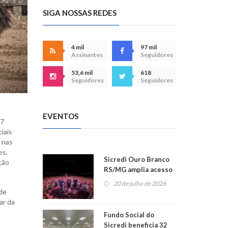
SIGA NOSSAS REDES
4 mil
97 mil
Assinantes
Seguidores
53,6 mil
618
Seguidores
Seguidores
EVENTOS
 7
iais
 nas
es.
Sicredi Ouro Branco
ção
RS/MG amplia acesso
ao show dos 45 anos
20 de julho de 2026
para mais associados
 de
ar da
Fundo Social do
Sicredi beneficia 32