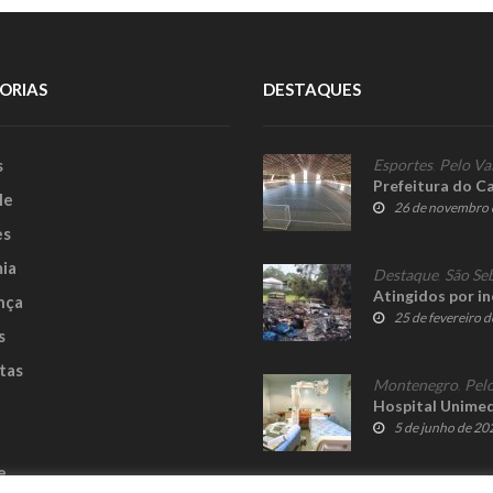
ORIAS
DESTAQUES
s
Esportes
,
Pelo Va
Prefeitura do C
le
26 de novembro 
es
ia
Destaque
,
São Se
Atingidos por i
nça
25 de fevereiro 
s
tas
Montenegro
,
Pelo
Hospital Unimed
5 de junho de 20
e