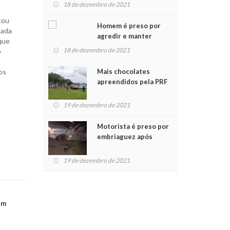
para crianças na
18 de dezembro de 2021
Chegada do Papai Noel
cou
Homem é preso por
nada
agredir e manter
 que
mulher em cárcere
18 de dezembro de 2021
o
privado
Mais chocolates
os
apreendidos pela PRF
são entregues a
crianças no Natal
19 de dezembro de 2021
Solidário
Motorista é preso por
embriaguez após
acidente com dois
feridos
19 de dezembro de 2021
em