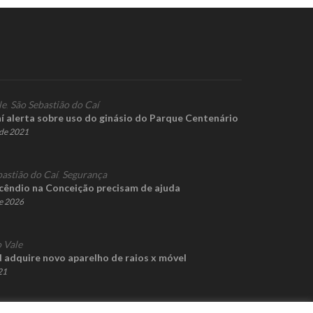
le
,
São Sebastião do Caí
aí alerta sobre uso do ginásio do Parque Centenário
de 2021
bastião do Caí
,
Segurança
ncêndio na Conceição precisam de ajuda
de 2026
 Vale
 adquire novo aparelho de raios x móvel
21