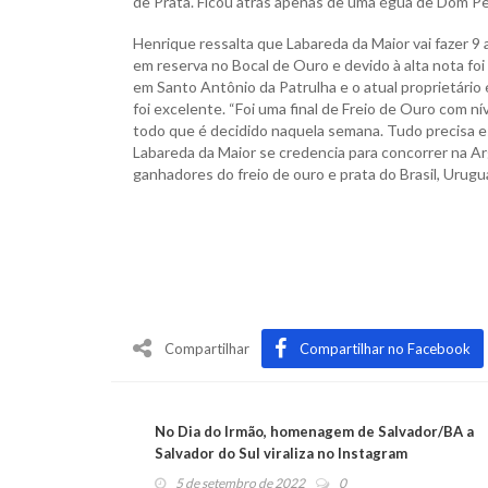
de Prata. Ficou atrás apenas de uma égua de Dom Pe
Henrique ressalta que Labareda da Maior vai fazer 9 a
em reserva no Bocal de Ouro e devido à alta nota foi 
em Santo Antônio da Patrulha e o atual proprietário é
foi excelente. “Foi uma final de Freio de Ouro com ní
todo que é decidido naquela semana. Tudo precisa es
Labareda da Maior se credencia para concorrer na Arg
ganhadores do freio de ouro e prata do Brasil, Urugu
Compartilhar
Compartilhar no Facebook
No Dia do Irmão, homenagem de Salvador/BA a
Salvador do Sul viraliza no Instagram
5 de setembro de 2022
0