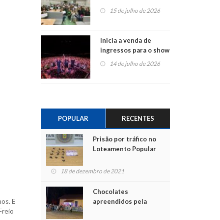
projetos em
15 de julho de 2026
Montenegro
Inicia a venda de
ingressos para o show
do Jota Quest nos 45
14 de julho de 2026
anos da Sicredi Ouro
Branco RS/MG
POPULAR
RECENTES
Prisão por tráfico no
Loteamento Popular
18 de dezembro de 2021
Chocolates
nos. E
apreendidos pela
Freio
Polícia são entregues