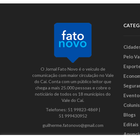
CATEG
Cidade
Pelo Va
Esport
O Jornal Fato Novo é o veículo de
comunicação com maior circulação no Vale
Econom
do Caí. Conta com um público leitor que
Segura
chega a mais 25.000 pessoas e cobre o
noticiário de todos os 18 municípios do
Evento
Vale do Caí.
Colunis
Telefones:
51 99823-4869
|
Blogs
51 999430952
Editais
guilherme.fatonovo@gmail.com
Anunci