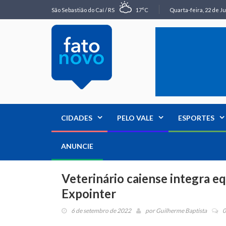
São Sebastião do Caí / RS
17°C
Quarta-feira, 22 de Ju
CIDADES
PELO VALE
ESPORTES
ANUNCIE
Veterinário caiense integra e
Expointer
6 de setembro de 2022
por
Guilherme Baptista
0