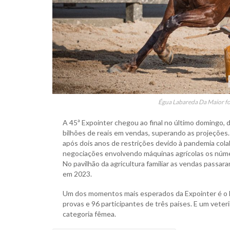
Égua Labareda Da Maior foi
A 45ª Expointer chegou ao final no último domingo, d
bilhões de reais em vendas, superando as projeções.
após dois anos de restrições devido à pandemia cola
negociações envolvendo máquinas agrícolas os númer
No pavilhão da agricultura familiar as vendas passara
em 2023.
Um dos momentos mais esperados da Expointer é o Fr
provas e 96 participantes de três países. E um vete
categoria fêmea.