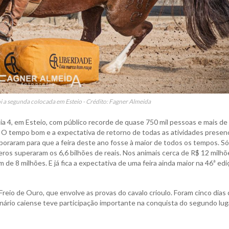
 a segunda colocada em Esteio - Crédito: Fagner Almeida
ia 4, em Esteio, com público recorde de quase 750 mil pessoas e mais de
 O tempo bom e a expectativa de retorno de todas as atividades presenc
boraram para que a feira deste ano fosse à maior de todos os tempos. Só
os superaram os 6,6 bilhões de reais. Nos animais cerca de R$ 12 milhõ
m de 8 milhões. E já fica a expectativa de uma feira ainda maior na 46ª edi
eio de Ouro, que envolve as provas do cavalo crioulo. Foram cinco dias
rinário caiense teve participação importante na conquista do segundo lug