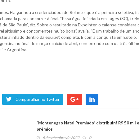
drito.
nos. Ela ganhou a credenciadora de Rolante, que é a primeira seletiva, fi
chamada para concorrer à final. “Essa égua foi criada em Lages (SC), trei
 de São Paulo”, diz. Sobre o resultado na Expointer, o caiense considera
vel altíssimo e concorrentes muito bons”, avalia. “É um trabalho de um an
tar alinhado dentro da equipe”, completa. E com a conquista em Esteio,
entina no final de março e início de abril, concorrendo com os três últim
ai e Argentina.
Compartilhar no Twitter
“Montenegro Natal Premiado” distribuirá R$ 50 mil 
prêmios
6 de setembro de 2022
0