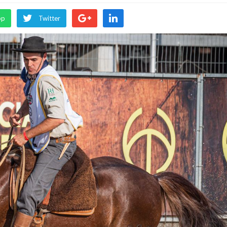
pp
Twitter