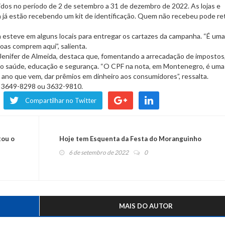
os no período de 2 de setembro a 31 de dezembro de 2022. As lojas e
já estão recebendo um kit de identificação. Quem não recebeu pode ret
 esteve em alguns locais para entregar os cartazes da campanha. “É um
oas comprem aqui”, salienta.
, Jenifer de Almeida, destaca que, fomentando a arrecadação de impostos
omo saúde, educação e segurança. “O CPF na nota, em Montenegro, é uma
ano que vem, dar prêmios em dinheiro aos consumidores”, ressalta.
s 3649-8298 ou 3632-9810.
Compartilhar no Twitter
tou o
Hoje tem Esquenta da Festa do Moranguinho
6 de setembro de 2022
0
MAIS DO AUTOR