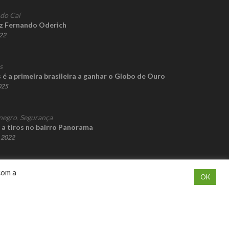
 do Caí
iz Fernando Oderich
022
s
é a primeira brasileira a ganhar o Globo de Ouro
2025
negro
,
Segurança
a tiros no bairro Panorama
e 2022
com a
OK