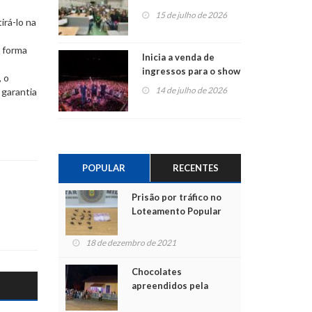
projetos em
15 de julho de 2026
irá-lo na
Montenegro
a forma
Inicia a venda de
ingressos para o show
, o
do Jota Quest nos 45
14 de julho de 2026
 garantia
anos da Sicredi Ouro
Branco RS/MG
POPULAR
RECENTES
Prisão por tráfico no
Loteamento Popular
18 de dezembro de 2021
Chocolates
apreendidos pela
Polícia são entregues