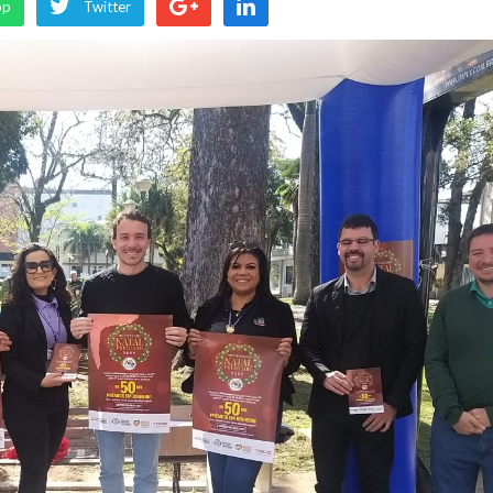
pp
Twitter