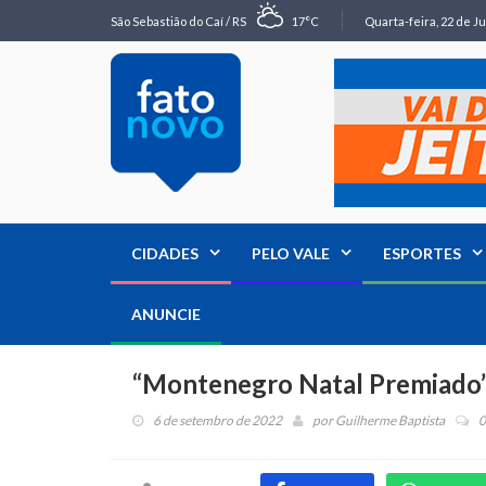
São Sebastião do Caí / RS
17°C
Quarta-feira, 22 de Ju
CIDADES
PELO VALE
ESPORTES
ANUNCIE
“Montenegro Natal Premiado” 
6 de setembro de 2022
por
Guilherme Baptista
0