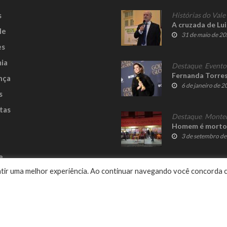
s
Histórias do Vale
A cruzada de Lu
le
31 de maio de 2
es
ia
Destaque
,
Evento
Fernanda Torres 
nça
6 de janeiro de 
s
tas
Destaque
,
Monte
Homem é morto 
3 de setembro d
e
rantir uma melhor experiência. Ao continuar navegando você concorda 
Delalibera
© 2023 Fato Novo - Todos os direitos reservados. Desenvolvido por
.