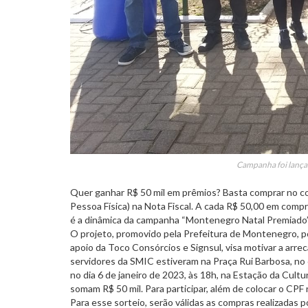
Campanha foi lançad
Quer ganhar R$ 50 mil em prêmios? Basta comprar no co
Pessoa Física) na Nota Fiscal. A cada R$ 50,00 em comp
é a dinâmica da campanha “Montenegro Natal Premiado”, 
O projeto, promovido pela Prefeitura de Montenegro, po
apoio da Toco Consórcios e Signsul, visa motivar a arr
servidores da SMIC estiveram na Praça Rui Barbosa, no 
no dia 6 de janeiro de 2023, às 18h, na Estação da Cult
somam R$ 50 mil. Para participar, além de colocar o CPF 
Para esse sorteio, serão válidas as compras realizadas