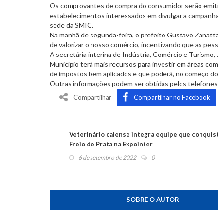
Os comprovantes de compra do consumidor serão emitid
estabelecimentos interessados em divulgar a campanha 
sede da SMIC.
Na manhã de segunda-feira, o prefeito Gustavo Zanatta
de valorizar o nosso comércio, incentivando que as pess
A secretária interina de Indústria, Comércio e Turismo
Município terá mais recursos para investir em áreas c
de impostos bem aplicados e que poderá, no começo do 
Outras informações podem ser obtidas pelos telefone
Compartilhar
Compartilhar no Facebook
Veterinário caiense integra equipe que conquis
Freio de Prata na Expointer
6 de setembro de 2022
0
SOBRE O AUTOR