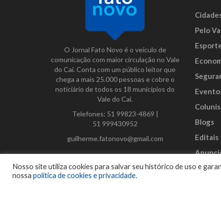
Cidade
Pelo Va
Esport
O Jornal Fato Novo é o veículo de
comunicação com maior circulação no Vale
Econom
do Caí. Conta com um público leitor que
Segura
chega a mais 25.000 pessoas e cobre o
noticiário de todos os 18 municípios do
Evento
Vale do Caí.
Colunis
Telefones:
51 99823-4869
|
Blogs
51 999430952
Editais
guilherme.fatonovo@gmail.com
Anunci
Facebook
Instagram
Twitter
Nosso site utiliza cookies para salvar seu histórico de uso e ga
nossa
política de cookies e privacidade
.