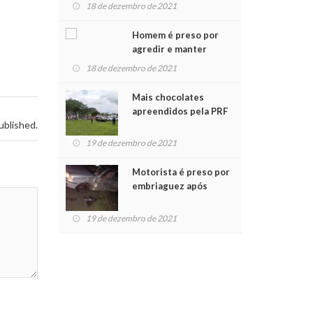
para crianças na
18 de dezembro de 2021
Chegada do Papai Noel
Homem é preso por
agredir e manter
mulher em cárcere
18 de dezembro de 2021
privado
Mais chocolates
apreendidos pela PRF
ublished.
são entregues a
crianças no Natal
19 de dezembro de 2021
Solidário
Motorista é preso por
embriaguez após
acidente com dois
feridos
19 de dezembro de 2021