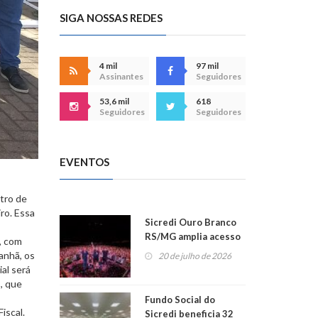
SIGA NOSSAS REDES
4 mil
97 mil
Assinantes
Seguidores
53,6 mil
618
Seguidores
Seguidores
EVENTOS
tro de
ro. Essa
Sicredi Ouro Branco
RS/MG amplia acesso
, com
ao show dos 45 anos
anhã, os
20 de julho de 2026
para mais associados
al será
, que
Fundo Social do
iscal.
Sicredi beneficia 32