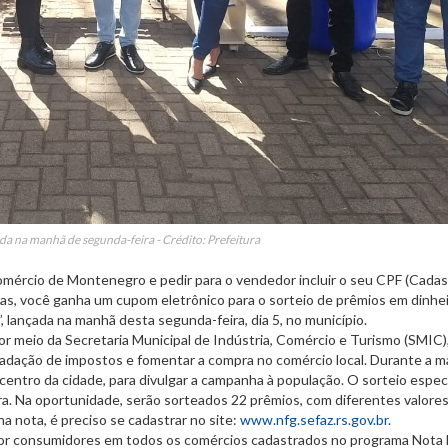
a na manhã de segunda-feira - Crédito: Prefeitura
mércio de Montenegro e pedir para o vendedor incluir o seu CPF (Cadas
ras, você ganha um cupom eletrônico para o sorteio de prêmios em dinhei
lançada na manhã desta segunda-feira, dia 5, no município.
r meio da Secretaria Municipal de Indústria, Comércio e Turismo (SMIC)
ecadação de impostos e fomentar a compra no comércio local. Durante a m
centro da cidade, para divulgar a campanha à população. O sorteio especi
ura. Na oportunidade, serão sorteados 22 prêmios, com diferentes valores
na nota, é preciso se cadastrar no site:
www.nfg.sefaz.rs.gov.br.
 por consumidores em todos os comércios cadastrados no programa Nota F