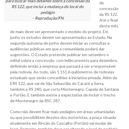
para buscar mais detalhes sobre a concessão da
de
RS 122, que inclui a mudança do local do
concessão
pedágio
da RS 122.
– Reprodução/FN
Até o final
deste mês
de maio deve ser apresentado o modelo do projeto. Em
junho os estudos devem ser apresentados ao Estado. Na
segunda quinzena de junho devem iniciar as consultas e
audiências públicas em que a comunidade poderá dar
sugestões. O Estado pretende publicar em setembro o
edital sobre a concessão, com leilão previsto para dezembro,
definindo então a empresa que passará a ser a responsável
pela rodovia. Ao todo, são 1.151,6 quilômetros de rodovias
estaduais que serão concedidas à iniciativa privada. Além da
ERS 122, que vai de São Sebastião do Caí até a Serra,
também a RS 240, que corta Montenegro, Capela de Santana
e Portão. E também existe a expectativa de incluir o trecho
de Montenegro da RSC 287.
Como não devem ficar mais pedágios em áreas urbanizadas
ou que possibilitem desvios dos motoristas, a praça situada
atualmente em Rincão do Cascalho (Portão) vai mudar de
local. Portanto, também deve ser alterado o local do pedágio