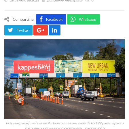
26 de maio de 2021
por
Guilherme Baptista
0
Compartilhar
Facebook
Whatsapp
Twitter
Praça de pedágio vai sair de Portão e com a concessão da RS 122 passará para o
Caí, perto da divisa com Bom Princípio - Crédito: EGR