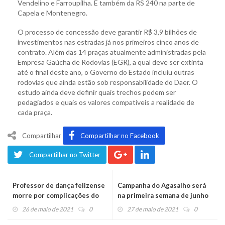
Vendelino e Farroupilha. E também da RS 240 na parte de
Capela e Montenegro.
O processo de concessão deve garantir R$ 3,9 bilhões de
investimentos nas estradas já nos primeiros cinco anos de
contrato. Além das 14 praças atualmente administradas pela
Empresa Gaúcha de Rodovias (EGR), a qual deve ser extinta
até o final deste ano, o Governo do Estado incluiu outras
rodovias que ainda estão sob responsabilidade do Daer. O
estudo ainda deve definir quais trechos podem ser
pedagiados e quais os valores compatíveis a realidade de
cada praça.
Compartilhar
Compartilhar no Facebook
Compartilhar no Twitter
Professor de dança felizense
Campanha do Agasalho será
morre por complicações do
na primeira semana de junho
coronavírus
26 de maio de 2021
0
27 de maio de 2021
0