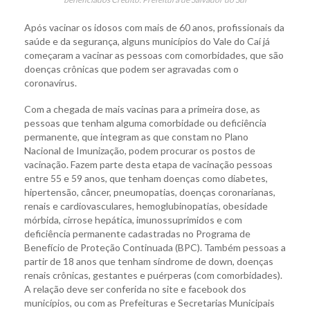
Após vacinar os idosos com mais de 60 anos, profissionais da
saúde e da segurança, alguns municípios do Vale do Caí já
começaram a vacinar as pessoas com comorbidades, que são
doenças crônicas que podem ser agravadas com o
coronavírus.
Com a chegada de mais vacinas para a primeira dose, as
pessoas que tenham alguma comorbidade ou deficiência
permanente, que integram as que constam no Plano
Nacional de Imunização, podem procurar os postos de
vacinação. Fazem parte desta etapa de vacinação pessoas
entre 55 e 59 anos, que tenham doenças como diabetes,
hipertensão, câncer, pneumopatias, doenças coronarianas,
renais e cardiovasculares, hemoglubinopatias, obesidade
mórbida, cirrose hepática, imunossuprimidos e com
deficiência permanente cadastradas no Programa de
Benefício de Proteção Continuada (BPC). Também pessoas a
partir de 18 anos que tenham síndrome de down, doenças
renais crônicas, gestantes e puérperas (com comorbidades).
A relação deve ser conferida no site e facebook dos
municípios, ou com as Prefeituras e Secretarias Municipais