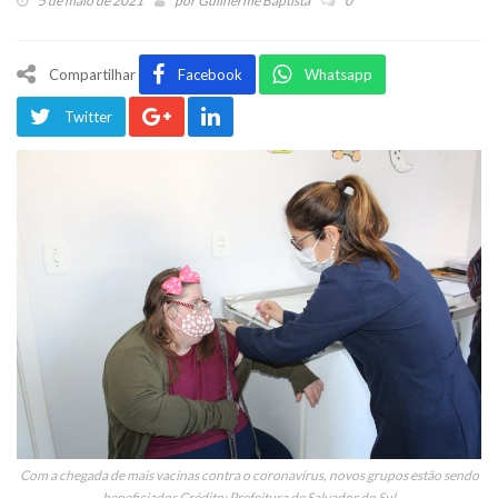
5 de maio de 2021
por
Guilherme Baptista
0
Compartilhar
Facebook
Whatsapp
Twitter
Com a chegada de mais vacinas contra o coronavírus, novos grupos estão sendo
beneficiados Crédito: Prefeitura de Salvador do Sul