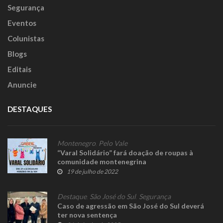
Segurança
Eventos
Colunistas
Blogs
Editais
Anuncie
DESTAQUES
Montenegro
,
Pelo Vale
“Varal Solidário” fará doação de roupas à
comunidade montenegrina
19 de julho de 2022
Destaque
,
São José do Sul
,
Segurança
Caso de agressão em São José do Sul deverá
ter nova sentença