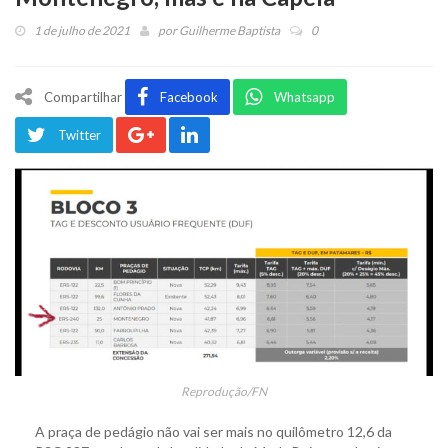
1 de julho de 2021
por
Guilherme Baptista
0
Compartilhar
Facebook
Whatsapp
Twitter
Reprodução/FN
A praça de pedágio não vai ser mais no quilômetro 12,6 da