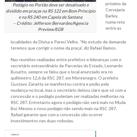
próximo da
Pedágio no Portão deve ser desativado e
Cervejaria
dividido em praças na RS 122 em Bom Princípio
Barley,
e na RS 240 em Capela de Santana
numa reta
– Crédito: Jefferson Bernardes/Agencia
entre as
Preview/EGR
localidades de Divisa e Pareci Velho. “No estudo de demanda
teremos que corrigir o nome da praça”, diz Rafael Ramos.
Nas reuniões realizadas entre prefeitos e lideranças com o
secretário extraordinário de Parcerias do Estado, Leonardo
Busatto, sempre se falou que o local anunciado era no
quilômetro 12,6 da RSC 287, em Montenegro. O prefeito
Gustavo Zanatta se manifestou contra e pediu pela
mudança no local, mas o secretário deixou claro que só com a
concessão e o pedágio poderiam ser realizadas melhorias na
RSC 287. Entretanto agora o pedágio não será mais no Muda
Boi. Mesmo o novo pedágio não sendo mais na RSC 287,
Rafael garante que com a concessão vão ocorrer
investimentos nas duas rodovias.