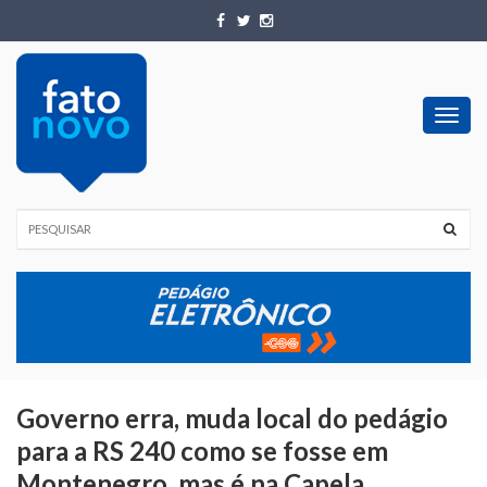
Toggl
navig
Governo erra, muda local do pedágio
para a RS 240 como se fosse em
Montenegro, mas é na Capela