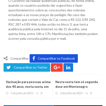
O Governo vai realizar audiências públicas, de forma online,
quando os usuários poderão dar sugestões e fazer
questionamentos sobre as concessões das rodovias
estaduais e as novas praças de pedágio. No caso das
rodovias que cortam o Vale do Caí, como a RS 122, ERS 240,
RSC 287 e ERS 446, todas estão no bloco 3, que terá a
audiência pública pela internet no dia 15 de julho, uma
quinta-feira, entre 14h e 17h. Manifestações também podem
ocorrer pela consulta pública por e-mail.
Compartilhar
Compartilhar no Facebook
Compartilhar no Twitter
Vacinação para pessoas acima
Nesta sexta tem só segunda
dos 40 anos, nesta sexta, em
dose em Montenegro
Salvador do Sul
1 de julho de 2021
0
2 de julho de 2021
0