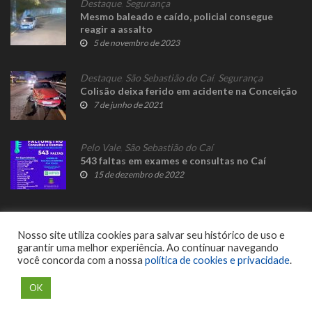
Destaque
,
Segurança
Mesmo baleado e caído, policial consegue
reagir a assalto
5 de novembro de 2023
Destaque
,
São Sebastião do Caí
,
Segurança
Colisão deixa ferido em acidente na Conceição
7 de junho de 2021
Pelo Vale
,
São Sebastião do Caí
543 faltas em exames e consultas no Caí
15 de dezembro de 2022
Nosso site utiliza cookies para salvar seu histórico de uso e
garantir uma melhor experiência. Ao continuar navegando
você concorda com a nossa
política de cookies e privacidade
.
© 2023 Fato Novo - Todos os direitos reservados. Desenvolvido por
Delalibera
.
OK