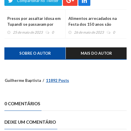
Compartilhar no Twitter
Presos por assaltar idosa em
Alimentos arrecadados na
Tupandi se passavam por
Festa dos 150 anos são
vendedores de bolacha para
entregues para entidades
25 de maio de 2023
0
26 de maio de 2023
0
cometer roubos
SOBRE O AUTOR
MAIS DO AUTOR
Guilherme Baptista
11892 Posts
0 COMENTÁRIOS
DEIXE UM COMENTÁRIO