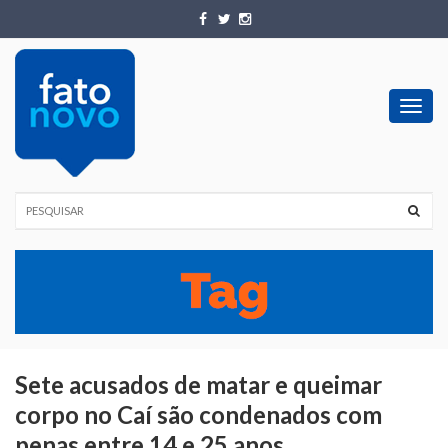
Toggl
navig
Sete acusados de matar e queimar
corpo no Caí são condenados com
penas entre 14 e 25 anos