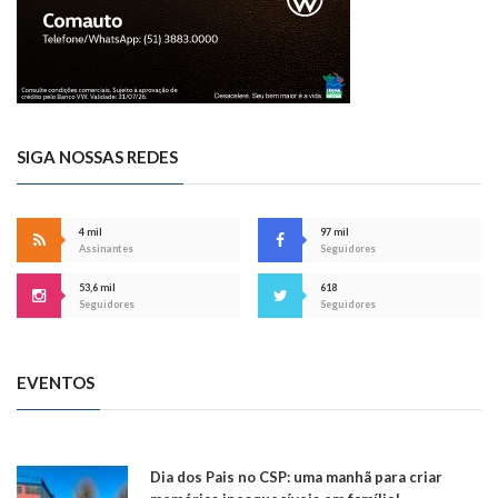
SIGA NOSSAS REDES
4 mil
97 mil
Assinantes
Seguidores
53,6 mil
618
Seguidores
Seguidores
EVENTOS
Dia dos Pais no CSP: uma manhã para criar