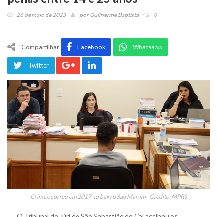
26 de maio de 2023
por
Guilherme Baptista
0
Compartilhar
Facebook
Whatsapp
Twitter
Crime ocorreu em 2017 no bairro São Martim - Crédito: MPRS
O Tribunal do Júri de São Sebastião do Caí acolheu os