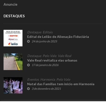
Anuncie
DESTAQUES
Destaque
,
Editais
Edital de Leilão de Alienação Fiduciária
24 de junho de 2025
Destaque
,
Pelo Vale
,
Vale Real
Vale Real revitaliza vias urbanas
17 de janeiro de 2026
Eventos
,
Harmonia
,
Pelo Vale
Natal das Famílias tem início em Harmonia
3 de dezembro de 2021