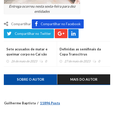
Entrega ocorreu nesta sexta-feira para dez
entidades
Compartilhar
Compartilhar no Facebook
Compartilhar no Twitter
Sete acusados de matar e
Definidas as semifinais da
queimar corpo no Caí são
Copa Transcitrus
condenados com penas entre
26 de maio de 2023
0
27 de maio de 2023
0
14 e 25 anos
SOBRE O AUTOR
MAIS DO AUTOR
Guilherme Baptista
11896 Posts