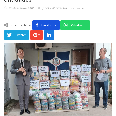
26 de maio de 2023
por
Guilherme Baptista
0
Compartilhar
Facebook
Whatsapp
Twitter