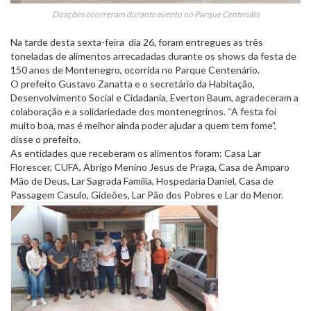
Doações ocorreram durante evento no Parque Centenáio
Na tarde desta sexta-feira dia 26, foram entregues as três
toneladas de alimentos arrecadadas durante os shows da festa de
150 anos de Montenegro, ocorrida no Parque Centenário.
O prefeito Gustavo Zanatta e o secretário da Habitação,
Desenvolvimento Social e Cidadania, Everton Baum, agradeceram a
colaboração e a solidariedade dos montenegrinos. “A festa foi
muito boa, mas é melhor ainda poder ajudar a quem tem fome”,
disse o prefeito.
As entidades que receberam os alimentos foram: Casa Lar
Florescer, CUFA, Abrigo Menino Jesus de Praga, Casa de Amparo
Mão de Deus, Lar Sagrada Família, Hospedaria Daniel, Casa de
Passagem Casulo, Gideões, Lar Pão dos Pobres e Lar do Menor.