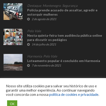
Destaque
,
Montenegro
,
Segurança
Polícia prende acusado de assaltar, agredir e
extorquir mulheres
2 de agosto de 2021
Pelo Vale
Nesta quinta-feira tem audiência pública online
para discutir os pedágios
14 de julho de 2021
Harmonia
,
Pelo Vale
Loteamento popular é concluído em Harmonia
7 de novembro de 2021
Nosso site utiliza cookies para salvar seu histórico de uso e
garantir uma melhor experiência. Ao continuar navegando
você concorda com a nossa
política de cookies e privacidade
.
© 2023 Fato Novo - Todos os direitos reservados. Desenvolvido por
Delalibera
.
OK