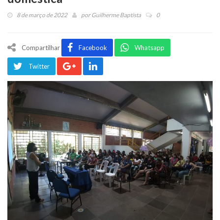
8 de março de 2022
por
Guilherme Baptista
0
Compartilhar
Facebook
Whatsapp
Twitter