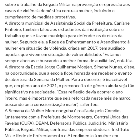
sobre o trabalho da Brigada Militar na prevenção e repressão aos
casos de violência doméstica contra a mulher, incluindo o
cumprimento de medidas protetivas.
A diretora municipal de Assistência Social da Prefeitura, Carliane
Pinheiro, também falou aos estudantes da instituição sobre o
trabalho que se faz no município para defender os direitos da
mulher. Segundo ela, a Rede de Enfrentamento e Atendimento à
mulher em situação de violência, criada em 2017, tem auxiliado
aquelas que vivem em situação de vulnerabilidade. “Estamos
sempre abertas e buscando a melhor forma de auxiliá-las”, enfatiza.
A diretora da Escola Jorge Guilherme Moojen, Simone Nunes, disse,
na oportunidade, que a escola ficou honrada em receber o evento
de abertura da Semana da Mulher. Para a docente, é inaceitável
que, em pleno ano de 2021, o preconceito de gênero ainda seja tão
significativo na sociedade. “Essa reflexão devia ocorrer o ano
inteiro, mas é importante que seja reforçada neste mês de março,
buscando uma conscientização maior”, salientou.
A Semana da Mulher Montenegrina é realizada pelo Comdim,
juntamente com a Prefeitura de Montenegro, Central Única das
Favelas (CUFA), DEAM, Defensoria Pública, Judiciário, Ministério
Público, Brigada Militar, confraria das empreendedoras, Instituto
Mix e Rede de Enfrentamento e Atendimento à mulher em