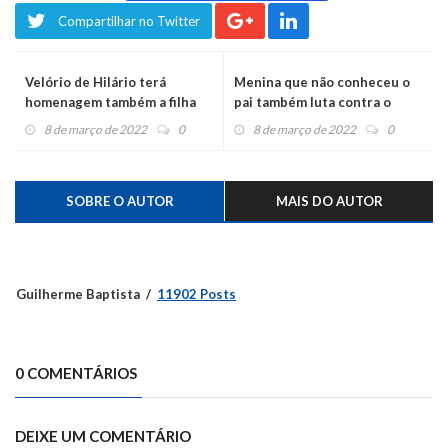
Compartilhar no Twitter
Velório de Hilário terá
Menina que não conheceu o
homenagem também a filha
pai também luta contra o
que faleceu em 2020
câncer
8 de março de 2022
0
8 de março de 2022
0
SOBRE O AUTOR
MAIS DO AUTOR
Guilherme Baptista
11902 Posts
0 COMENTÁRIOS
DEIXE UM COMENTÁRIO