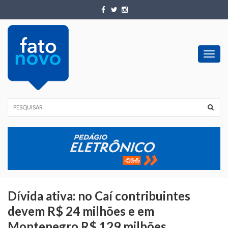
Toggl
navig
Dívida ativa: no Caí contribuintes
devem R$ 24 milhões e em
Montenegro R$ 129 milhões