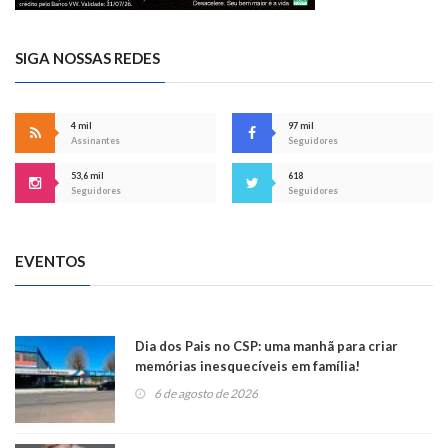
SIGA NOSSAS REDES
4 mil
97 mil
Assinantes
Seguidores
53,6 mil
618
Seguidores
Seguidores
EVENTOS
Dia dos Pais no CSP: uma manhã para criar
memórias inesquecíveis em família!
6 de agosto de 2026