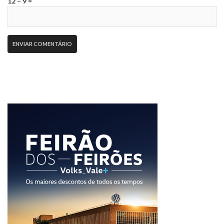
12 − 9 =