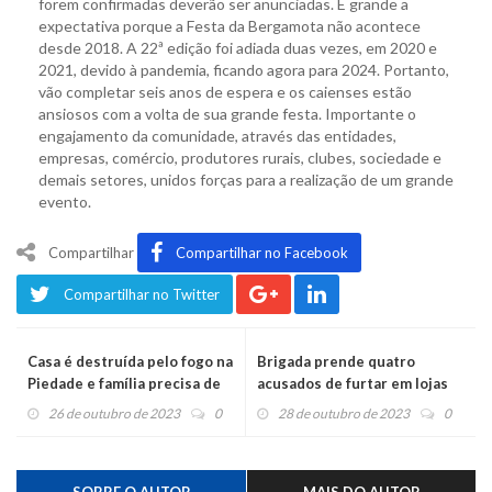
forem confirmadas deverão ser anunciadas. É grande a
expectativa porque a Festa da Bergamota não acontece
desde 2018. A 22ª edição foi adiada duas vezes, em 2020 e
2021, devido à pandemia, ficando agora para 2024. Portanto,
vão completar seis anos de espera e os caienses estão
ansiosos com a volta de sua grande festa. Importante o
engajamento da comunidade, através das entidades,
empresas, comércio, produtores rurais, clubes, sociedade e
demais setores, unidos forças para a realização de um grande
evento.
Compartilhar
Compartilhar no Facebook
Compartilhar no Twitter
Casa é destruída pelo fogo na
Brigada prende quatro
Piedade e família precisa de
acusados de furtar em lojas
ajuda
do Caí e Caxias
26 de outubro de 2023
0
28 de outubro de 2023
0
SOBRE O AUTOR
MAIS DO AUTOR