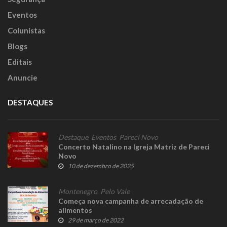
Eventos
Colunistas
Blogs
Editais
Anuncie
DESTAQUES
Destaque
,
Eventos
,
Pareci Novo
Concerto Natalino na Igreja Matriz de Pareci
Novo
10 de dezembro de 2025
Montenegro
,
Pelo Vale
Começa nova campanha de arrecadação de
alimentos
29 de março de 2022