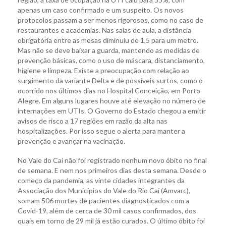
apenas um caso confirmado e um suspeito. Os novos
protocolos passam a ser menos rigorosos, como no caso de
restaurantes e academias. Nas salas de aula, a distância
obrigatória entre as mesas diminuiu de 1,5 para um metro.
Mas não se deve baixar a guarda, mantendo as medidas de
prevenção básicas, como o uso de máscara, distanciamento,
higiene e limpeza. Existe a preocupação com relação ao
surgimento da variante Delta e de possíveis surtos, como o
ocorrido nos últimos dias no Hospital Conceição, em Porto
Alegre. Em alguns lugares houve até elevação no número de
internações em UTIs. O Governo do Estado chegou a emitir
avisos de risco a 17 regiões em razão da alta nas
hospitalizações. Por isso segue o alerta para manter a
prevenção e avançar na vacinação.
No Vale do Caí não foi registrado nenhum novo óbito no final
de semana. E nem nos primeiros dias desta semana. Desde o
começo da pandemia, as vinte cidades integrantes da
Associação dos Municípios do Vale do Rio Caí (Amvarc),
somam 506 mortes de pacientes diagnosticados com a
Covid-19, além de cerca de 30 mil casos confirmados, dos
quais em torno de 29 mil já estão curados. O último óbito foi