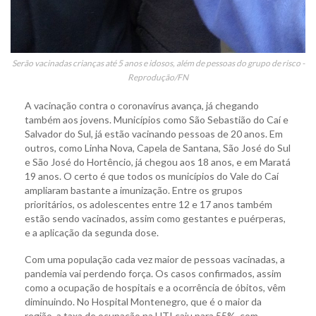
Serão vacinadas crianças até 5 anos e idosos, além de pessoas do grupo de risco -
Reprodução/FN
A vacinação contra o coronavírus avança, já chegando
também aos jovens. Municípios como São Sebastião do Caí e
Salvador do Sul, já estão vacinando pessoas de 20 anos. Em
outros, como Linha Nova, Capela de Santana, São José do Sul
e São José do Hortêncio, já chegou aos 18 anos, e em Maratá
19 anos. O certo é que todos os municípios do Vale do Caí
ampliaram bastante a imunização. Entre os grupos
prioritários, os adolescentes entre 12 e 17 anos também
estão sendo vacinados, assim como gestantes e puérperas,
e a aplicação da segunda dose.
Com uma população cada vez maior de pessoas vacinadas, a
pandemia vai perdendo força. Os casos confirmados, assim
como a ocupação de hospitais e a ocorrência de óbitos, vêm
diminuindo. No Hospital Montenegro, que é o maior da
região, a taxa de ocupação na UTI caiu para 55%, com