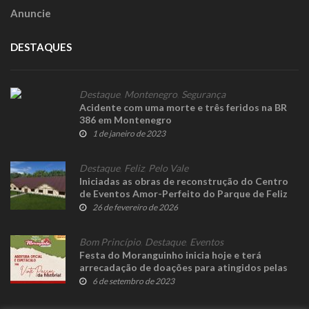
Anuncie
DESTAQUES
Destaque
,
Montenegro
,
Segurança
Acidente com uma morte e três feridos na BR
386 em Montenegro
1 de janeiro de 2023
Destaque
,
Feliz
,
Pelo Vale
Iniciadas as obras de reconstrução do Centro
de Eventos Amor-Perfeito do Parque de Feliz
26 de fevereiro de 2026
Bom Princípio
,
Destaque
,
Eventos
Festa do Moranguinho inicia hoje e terá
arrecadação de doações para atingidos pelas
enchentes
6 de setembro de 2023