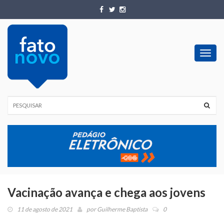
Toggl
navig
Vacinação avança e chega aos jovens
11 de agosto de 2021
por
Guilherme Baptista
0