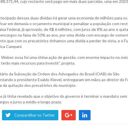
488.371,44, cujo restante será pago em mais duas parcelas, uma em 2023
ecipado dessas duas dívidas irá gerar uma economia de milhões para os
rificar em demasia o orçamento municipal e penalizar a população com rest
a Federal, já aprovado, de R$ 6 milhões, com juros de 8% ao ano e quit
 encargos na faixa de 50% ao ano, por uma dívida com encargo de somen
to que com os precatórios tínhamos uma dívida a perder de vista, e o F
lica Campani.
s Weber, essa foi uma ótima ação de gestão, com enorme impacto no méd
erão mais recursos para investir”, projeta.
retário da Subseção da Ordem dos Advogados do Brasil (OAB) de São
entando o presidente Evaldo Kievel, entregaram em mãos ao diretor do 
e da quitação dos precatórios do município.
s já tinha revelado que o objetivo do governo é terminar o mandato sem
gos e juros a médio e longo prazo.
Compartilhar no Twitter