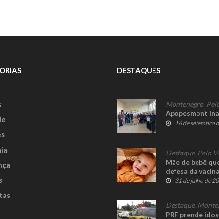
ORIAS
DESTAQUES
s
Montenegro
,
Pelo
Apopesmont ina
le
16 de setembro 
es
ia
Destaque
,
Pelo V
Mãe de bebê que
nça
defesa da vacin
s
31 de julho de 2
tas
Destaque
,
Monte
PRF prende idos