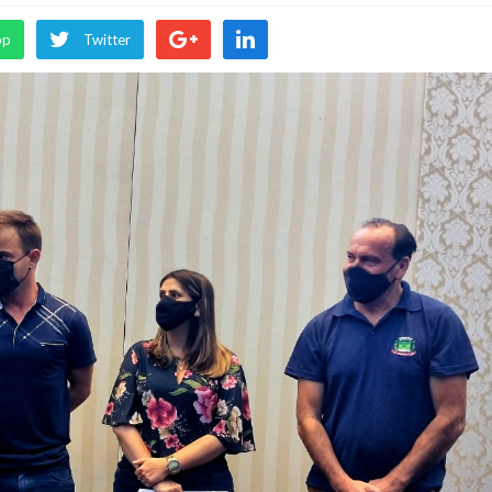
pp
Twitter