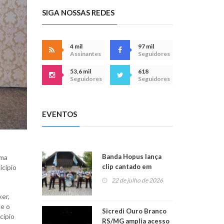
SIGA NOSSAS REDES
4 mil
97 mil
Assinantes
Seguidores
53,6 mil
618
Seguidores
Seguidores
EVENTOS
Banda Hopus lança
rma
clip cantado em
icípio
alemão e inglês
22 de julho de 2026
er,
ue o
Sicredi Ouro Branco
cípio
RS/MG amplia acesso