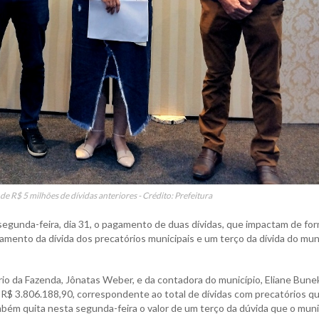
e R$ 5 milhões de dívidas anteriores - Crédito: Prefeitura
 segunda-feira, dia 31, o pagamento de duas dívidas, que impactam de fo
amento da dívida dos precatórios municipais e um terço da dívida do mun
io da Fazenda, Jônatas Weber, e da contadora do município, Eliane Bunek
 R$ 3.806.188,90, correspondente ao total de dívidas com precatórios q
bém quita nesta segunda-feira o valor de um terço da dúvida que o muni