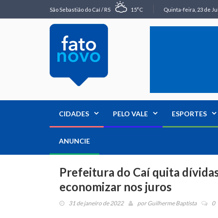
São Sebastião do Caí / RS
15°C
Quinta-feira, 23 de Ju
CIDADES
PELO VALE
ESPORTES
ANUNCIE
Prefeitura do Caí quita dívida
economizar nos juros
31 de janeiro de 2022
por
Guilherme Baptista
0