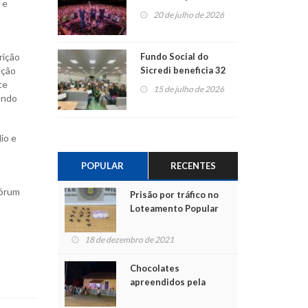
 e
ao show dos 45 anos
20 de julho de 2026
para mais associados
rição
Fundo Social do
ação
Sicredi beneficia 32
te
projetos em
15 de julho de 2026
undo
Montenegro
io e
POPULAR
RECENTES
Fórum
Prisão por tráfico no
Loteamento Popular
18 de dezembro de 2021
Chocolates
apreendidos pela
Polícia são entregues