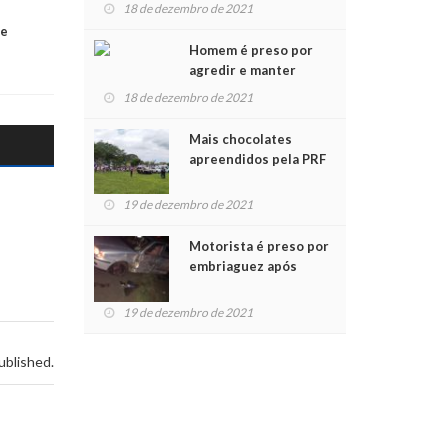
para crianças na
18 de dezembro de 2021
Chegada do Papai Noel
te
Homem é preso por
agredir e manter
mulher em cárcere
18 de dezembro de 2021
privado
Mais chocolates
apreendidos pela PRF
são entregues a
crianças no Natal
19 de dezembro de 2021
Solidário
Motorista é preso por
embriaguez após
acidente com dois
feridos
19 de dezembro de 2021
ublished.