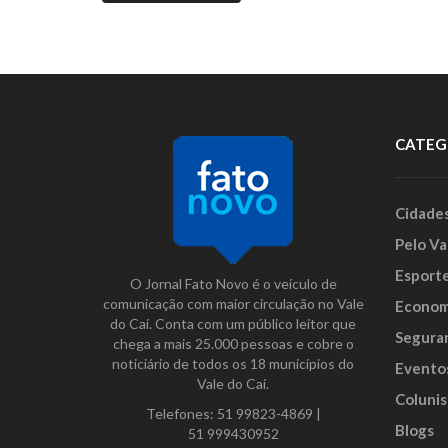
CATEG
Cidade
Pelo Va
Esport
O Jornal Fato Novo é o veículo de
comunicação com maior circulação no Vale
Econom
do Caí. Conta com um público leitor que
Segura
chega a mais 25.000 pessoas e cobre o
noticiário de todos os 18 municípios do
Evento
Vale do Caí.
Colunis
Telefones:
51 99823-4869
|
Blogs
51 999430952