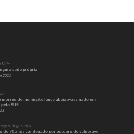
 Vale
ugura sede própria
de 2021
ale
 morreu de meningite lança abaixo-assinado em
a pelo SUS
023
negro
,
Segurança
o de 70 anos condenado por estupro de vulnerável