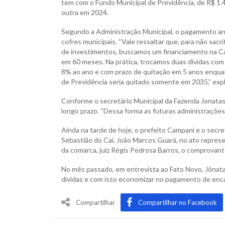
tem com o Fundo Municipal de Previdência, de R$ 1.
outra em 2024.
Segundo a Administração Municipal, o pagamento ant
cofres municipais. “Vale ressaltar que, para não sac
de investimentos, buscamos um financiamento na Caix
em 60 meses. Na prática, trocamos duas dívidas com
8% ao ano e com prazo de quitação em 5 anos enquan
de Previdência seria quitado somente em 2035,” exp
Conforme o secretário Municipal da Fazenda Jonata
longo prazo. “Dessa forma as futuras administrações t
Ainda na tarde de hoje, o prefeito Campani e o sec
Sebastião do Caí, João Marcos Guará, no ato repres
da comarca, juiz Régis Pedrosa Barros, o comprovant
No mês passado, em entrevista ao Fato Novo, Jônata
dívidas e com isso economizar no pagamento de encar
Compartilhar
Compartilhar no Facebook