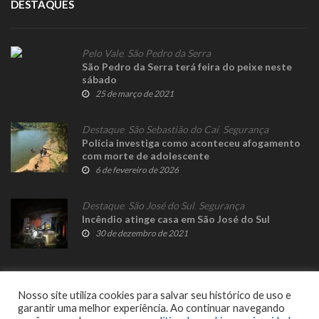
DESTAQUES
Pelo Vale
,
São Pedro da Serra
São Pedro da Serra terá feira do peixe neste
sábado
25 de março de 2021
Destaque
,
São Sebastião do Caí
,
Segurança
Polícia investiga como aconteceu afogamento
com morte de adolescente
6 de fevereiro de 2026
Destaque
,
São José do Sul
,
Segurança
Incêndio atinge casa em São José do Sul
30 de dezembro de 2021
Nosso site utiliza cookies para salvar seu histórico de uso e
garantir uma melhor experiência. Ao continuar navegando