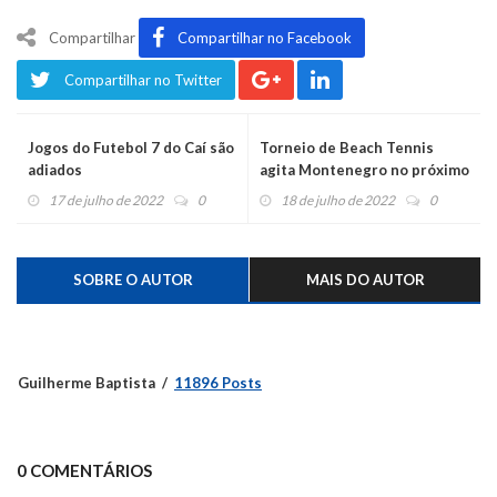
Compartilhar
Compartilhar no Facebook
Compartilhar no Twitter
Jogos do Futebol 7 do Caí são
Torneio de Beach Tennis
adiados
agita Montenegro no próximo
fim de semana
17 de julho de 2022
0
18 de julho de 2022
0
SOBRE O AUTOR
MAIS DO AUTOR
Guilherme Baptista
11896 Posts
0 COMENTÁRIOS