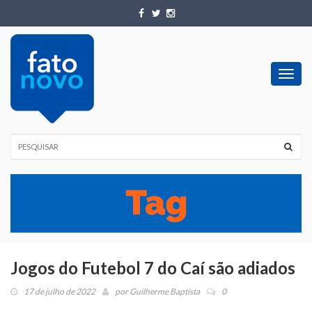
Toggl
navig
Jogos do Futebol 7 do Caí são adiados
17 de julho de 2022
por
Guilherme Baptista
0