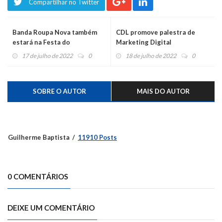
Compartilhar no Twitter
Banda Roupa Nova também
CDL promove palestra de
estará na Festa do
Marketing Digital
Moranguinho
17 de julho de 2022
0
18 de julho de 2022
0
SOBRE O AUTOR
MAIS DO AUTOR
Guilherme Baptista
11910 Posts
0 COMENTÁRIOS
DEIXE UM COMENTÁRIO