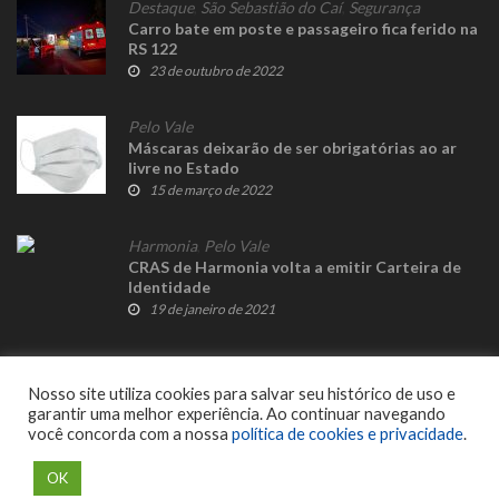
Destaque
,
São Sebastião do Caí
,
Segurança
Carro bate em poste e passageiro fica ferido na
RS 122
23 de outubro de 2022
Pelo Vale
Máscaras deixarão de ser obrigatórias ao ar
livre no Estado
15 de março de 2022
Harmonia
,
Pelo Vale
CRAS de Harmonia volta a emitir Carteira de
Identidade
19 de janeiro de 2021
Nosso site utiliza cookies para salvar seu histórico de uso e
garantir uma melhor experiência. Ao continuar navegando
você concorda com a nossa
política de cookies e privacidade
.
© 2023 Fato Novo - Todos os direitos reservados. Desenvolvido por
Delalibera
.
OK