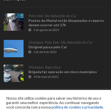
Pelo Vale
,
São Sebastião do Caí
Pontes do Matiel estão bloqueadas e reparos
devem ocorrer até 17h
5 de agosto de 2025
Destaque
,
Pelo Vale
,
São Sebastião do Caí
Dirigível passa pelo Caí
1 de abril de 2023
Destaque
,
Segurança
Brigada faz operação em cinco municípios
19 de maio de 2021
Nosso site utiliza cookies para salvar seu histórico de uso e
garantir uma melhor experiência. Ao continuar navegando
você concorda com a nossa
política de cookies e privacidade
.
© 2023 Fato Novo - Todos os direitos reservados. Desenvolvido por