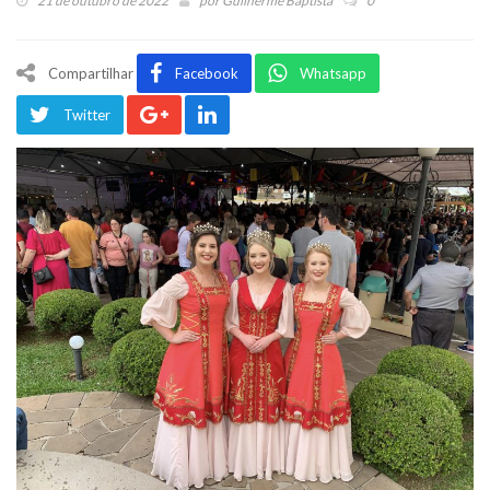
21 de outubro de 2022
por
Guilherme Baptista
0
Compartilhar
Facebook
Whatsapp
Twitter