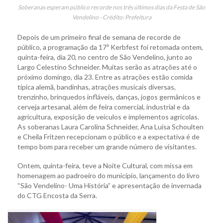
Soberanas esperam público recorde nos três últimos dias da Festa de São
Vendelino - Crédito: Prefeitura
Depois de um primeiro final de semana de recorde de
público, a programação da 17ª Kerbfest foi retomada ontem,
quinta-feira, dia 20, no centro de São Vendelino, junto ao
Largo Celestino Schneider. Muitas serão as atrações até o
próximo domingo, dia 23. Entre as atrações estão comida
típica alemã, bandinhas, atrações musicais diversas,
trenzinho, brinquedos infláveis, danças, jogos germânicos e
cerveja artesanal, além de feira comercial, industrial e da
agricultura, exposição de veículos e implementos agrícolas.
As soberanas Laura Carolina Schneider, Ana Luísa Schoulten
e Cheila Fritzen recepcionam o público e a expectativa é de
tempo bom para receber um grande número de visitantes.
Ontem, quinta-feira, teve a Noite Cultural, com missa em
homenagem ao padroeiro do município, lançamento do livro
“São Vendelino- Uma História” e apresentação de invernada
do CTG Encosta da Serra.