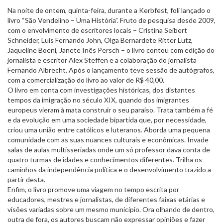
Na noite de ontem, quinta-feira, durante a Kerbfest, foli lançado o
livro “São Vendelino – Uma História”. Fruto de pesquisa desde 2009,
com o envolvimento de escritores locais – Cristina Seibert
Schneider, Luís Fernando John, Olga Bernardete Ritter Lutz,
Jaqueline Boeni, Janete Inês Persch – o livro contou com edição do
jornalista e escritor Alex Steffen e a colaboração do jornalista
Fernando Albrecht. Após o lançamento teve sessão de autógrafos,
com a comercialização do livro ao valor de R$ 40,00.
O livro em conta com investigações históricas, dos distantes
tempos da imigração no século XIX, quando dos imigrantes
europeus vieram à mata construir o seu paraíso. Trata também a fé
e da evolução em uma sociedade bipartida que, por necessidade,
criou uma união entre católicos e luteranos. Aborda uma pequena
comunidade com as suas nuances culturais e econômicas. Invade
salas de aulas multisseriadas onde um só professor dava conta de
quatro turmas de idades e conhecimentos diferentes. Trilha os
caminhos da independência política e o desenvolvimento trazido a
partir desta.
Enfim, o livro promove uma viagem no tempo escrita por
educadores, mestres e jornalistas, de diferentes faixas etárias e
visões variadas sobre um mesmo município. Ora olhando de dentro,
outra de fora, os autores buscam não expressar opiniões e fazer