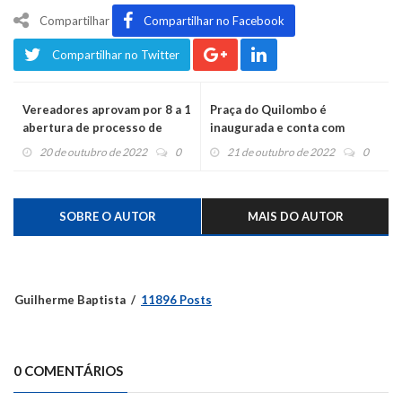
Compartilhar
Compartilhar no Facebook
Compartilhar no Twitter
Vereadores aprovam por 8 a 1
Praça do Quilombo é
abertura de processo de
inaugurada e conta com
impeachment contra a
campo iluminado
20 de outubro de 2022
0
21 de outubro de 2022
0
vereadora Camila
SOBRE O AUTOR
MAIS DO AUTOR
Guilherme Baptista
11896 Posts
0 COMENTÁRIOS