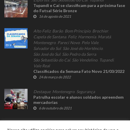
Tupandi e Caí se classificam para a próxima fase
do Futsal Série Bronze
16 de agosto de 2021
Alto Feliz
,
Barão
,
Bom Princípio
,
Brochier
,
Capela de Santana
,
Feliz
,
Harmonia
,
Maratá
,
Montenegro
,
Pareci Novo
,
Pelo Vale
,
Salvador do Sul
,
São José do Hortêncio
,
São José do Sul
,
São Pedro da Serra
,
São Sebastião do Caí
,
São Vendelino
,
Tupandi
,
Vale Real
Classificados da Semana Fato Novo 21/03/2022
24 de março de 2022
Destaque
,
Montenegro
,
Segurança
Patrulha escolar e alunos soldados apreendem
mercadorias
6 de outubro de 2021