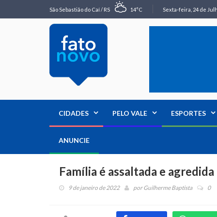
São Sebastião do Caí / RS
14°C
Sexta-feira, 24 de Jul
CIDADES
PELO VALE
ESPORTES
ANUNCIE
Família é assaltada e agredid
9 de janeiro de 2022
por
Guilherme Baptista
0