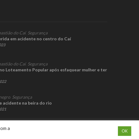
bastião do Caí
,
Segurança
erida em acidente no centro do Caí
2023
bastião do Caí
,
Segurança
o Loteamento Popular após esfaquear mulher e ter
2022
negro
,
Segurança
e acidente na beira do rio
2021
com a
OK