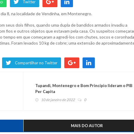
pp
Twitter
dia 8, na localidade de Vendinha, em Montenegro.
om seus dois filhos, quando uma dupla de bandidos armados invadiu a
 com fios e outros objetos que estavam pela casa. Os suspeitos começara
smo tempo em que começaram a agredi-los com chutes, socos e coronhad
ítimas. Foram levados 10 kg de cobre; uma extensão de aproximadament
Compartilhar no Twitter
Tupandi, Montenegro e Bom Princípio lideram o PIB
Per Capita
10 de janeiro de 2022
0
MAIS DO AUTOR