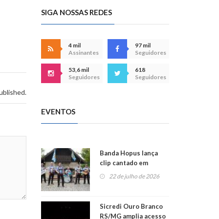
SIGA NOSSAS REDES
4 mil
97 mil
Assinantes
Seguidores
53,6 mil
618
Seguidores
Seguidores
ublished.
EVENTOS
Banda Hopus lança
clip cantado em
alemão e inglês
22 de julho de 2026
Sicredi Ouro Branco
RS/MG amplia acesso