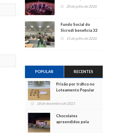
ao show dos 45 anos
20 de julho de 2026
para mais associados
Fundo Social do
Sicredi beneficia 32
projetos em
15 de julho de 2026
Montenegro
POPULAR
RECENTES
Prisão por tráfico no
Loteamento Popular
18 de dezembro de 2021
Chocolates
apreendidos pela
Polícia são entregues