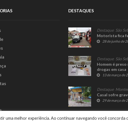
ORIAS
DESTAQUES
s
Destaque
,
São Se
Motorista fica f
le
28 de junho de 
es
ia
Destaque
,
São Se
Homem é preso n
nça
drogas em casa
s
13 de março de 
tas
Destaque
,
Monte
Casal sofre grav
29 de março de 
e
rantir uma melhor experiência. Ao continuar navegando você concorda 