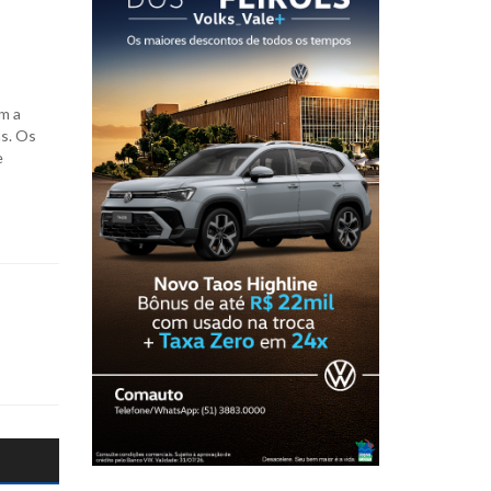
m a
as. Os
e