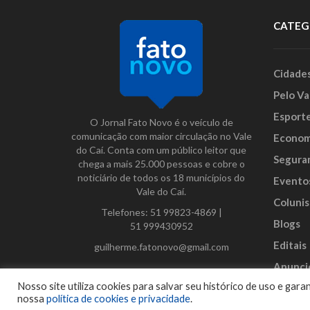
CATEG
Cidade
Pelo Va
Esport
O Jornal Fato Novo é o veículo de
comunicação com maior circulação no Vale
Econom
do Caí. Conta com um público leitor que
Segura
chega a mais 25.000 pessoas e cobre o
noticiário de todos os 18 municípios do
Evento
Vale do Caí.
Colunis
Telefones:
51 99823-4869
|
Blogs
51 999430952
Editais
guilherme.fatonovo@gmail.com
Anunci
Facebook
Instagram
Twitter
Nosso site utiliza cookies para salvar seu histórico de uso e ga
nossa
política de cookies e privacidade
.