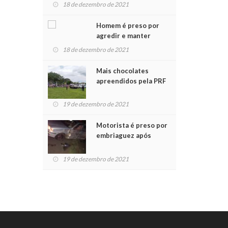
para crianças na
18 de dezembro de 2021
Chegada do Papai Noel
Homem é preso por
agredir e manter
mulher em cárcere
18 de dezembro de 2021
privado
Mais chocolates
apreendidos pela PRF
são entregues a
crianças no Natal
19 de dezembro de 2021
Solidário
Motorista é preso por
embriaguez após
acidente com dois
feridos
19 de dezembro de 2021