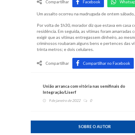
Compartilhar
Facebook
Whatsa
Um assalto ocorreu na madrugada de ontem sábado, 
Por volta de 1h30, morador diz que estava em casa c
residência. Em seguida, as vítimas foram amarradas
exigir que as vítimas entregassem dinheiro, ao me
criminosos roubaram alguns bens e pertences das v
trinta metros; e dois celulares.
Compartilhar
Compartilhar no Facebook
União arranca com vitória nas semifinais do
Integração/Liserf
9 de janeiro de 2022
0
SOBRE O AUTOR