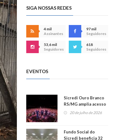
SIGA NOSSAS REDES
4 mil
97 mil
Assinantes
Seguidores
53,6 mil
618
Seguidores
Seguidores
EVENTOS
Sicredi Ouro Branco
RS/MG amplia acesso
ao show dos 45 anos
20 de julho de 2026
para mais associados
Fundo Social do
Sicredi beneficia 32