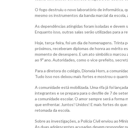
O fogo destruiu o novo laboratório de informática, q
mesmo os instrumentos da banda marcial da escola, a
As dependências atingidas foram isoladas e devem se
Enquanto isso, outras salas serão utilizadas para a re
Hoje, terça-feira, foi um dia de homenagens. Trinta 
próximos, receberam diplomas de honra ao mérito esc
momento de desespero. E um ato simbólico marcou a 
ao 9º ano. Autoridades, como o vice-prefeito, secret
Para a diretora do colégio, Dioneia Horn, a comunida
Tudo isso nos deixou mais fortes e mostrou o quant
A comunidade está mobilizada. Uma rifa já foi lança
integrantes e se prepara para o desfile de 7 de set
a comunidade escolar. O amor sempre será a forma m
que enfrentar. Juntos! Unidos! E mais fortes do que
retomada da escola.
Sobre as investigações, a Polícia Civil enviou ao Min
As duas adolescentes acusadas devem responder por a