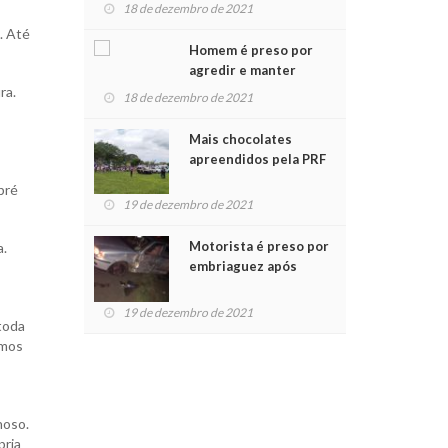
para crianças na
18 de dezembro de 2021
Chegada do Papai Noel
. Até
Homem é preso por
agredir e manter
mulher em cárcere
ra.
18 de dezembro de 2021
privado
Mais chocolates
apreendidos pela PRF
são entregues a
pré
crianças no Natal
19 de dezembro de 2021
Solidário
Motorista é preso por
a.
embriaguez após
acidente com dois
feridos
19 de dezembro de 2021
toda
amos
noso.
pria