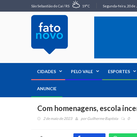
São Sebastião do Caí / RS
19°C
Segunda-feira, 20 de 
CIDADES
PELO VALE
ESPORTES
ANUNCIE
Com homenagens, escola incen
2 de maio de 2023
por
Guilherme Baptista
0