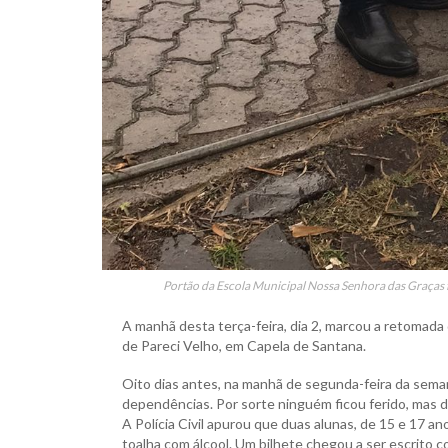
Portão da Escola Municipal Nossa Senhora das Graças foi
A manhã desta terça-feira, dia 2, marcou a retomada
de Pareci Velho, em Capela de Santana.
Oito dias antes, na manhã de segunda-feira da semana
dependências. Por sorte ninguém ficou ferido, mas d
A Polícia Civil apurou que duas alunas, de 15 e 17 a
toalha com álcool. Um bilhete chegou a ser escrito c