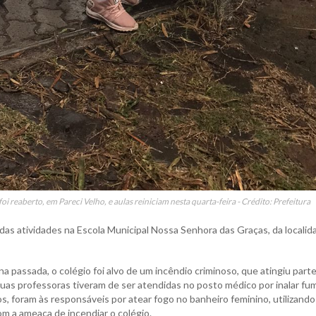
 reaberto, em Pareci Velho, e aulas reiniciam nesta quarta-feira - Crédito: Prefeitura
 das atividades na Escola Municipal Nossa Senhora das Graças, da localid
 passada, o colégio foi alvo de um incêndio criminoso, que atingiu part
uas professoras tiveram de ser atendidas no posto médico por inalar fu
nos, foram às responsáveis por atear fogo no banheiro feminino, utilizand
om a ameaça de incendiar o colégio.