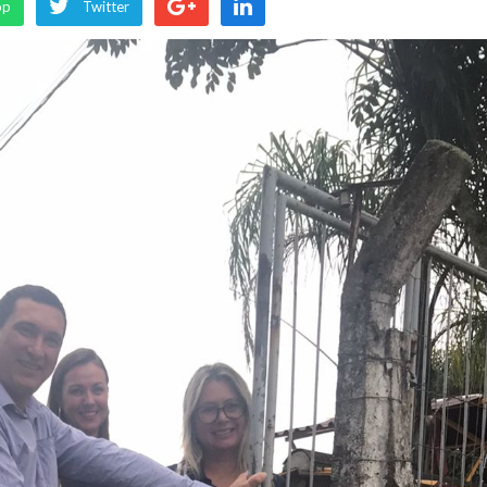
pp
Twitter