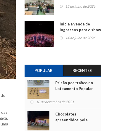
projetos em
15 de julho de 2026
Montenegro
Inicia a venda de
ingressos para o show
do Jota Quest nos 45
14 de julho de 2026
anos da Sicredi Ouro
Branco RS/MG
POPULAR
RECENTES
Prisão por tráfico no
Loteamento Popular
ade
18 de dezembro de 2021
e das
Chocolates
maça.
apreendidos pela
o uma
Polícia são entregues