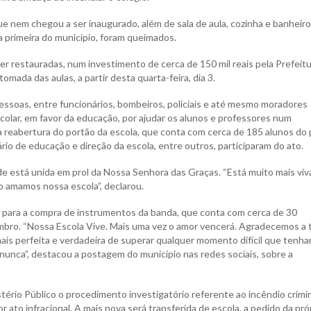
ue nem chegou a ser inaugurado, além de sala de aula, cozinha e banheiro
 primeira do município, foram queimados.
r restauradas, num investimento de cerca de 150 mil reais pela Prefeitu
tomada das aulas, a partir desta quarta-feira, dia 3.
pessoas, entre funcionários, bombeiros, policiais e até mesmo moradores
olar, em favor da educação, por ajudar os alunos e professores num
reabertura do portão da escola, que conta com cerca de 185 alunos do 
ário de educação e direção da escola, entre outros, participaram do ato.
de está unida em prol da Nossa Senhora das Graças. “Está muito mais viv
o amamos nossa escola”, declarou.
da para a compra de instrumentos da banda, que conta com cerca de 30
embro. “Nossa Escola Vive. Mais uma vez o amor vencerá. Agradecemos a 
ais perfeita e verdadeira de superar qualquer momento difícil que tenh
 nunca”, destacou a postagem do município nas redes sociais, sobre a
istério Público o procedimento investigatório referente ao incêndio crimi
to infracional. A mais nova será transferida de escola, a pedido da pró