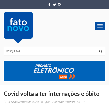
Toggl
navig
Covid volta a ter internações e óbito
4 de novembro de 2023
por
Guilherme Baptista
0