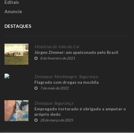
Editais
Anuncie
DESTAQUES
Histórias do Vale do Caí
Jürgen Zimmer: um apaixonado pelo Brasil
8 de fevereiro de 2021
Destaque
,
Montenegro
,
Segurança
Flagrado com drogas na mochila
7 de maio de 2022
Destaque
,
Segurança
Empregado torturado é obrigado a amputar o
próprio dedo
28 de março de 2025