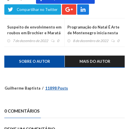
Compartilhar no Twitter
Suspeito de envolvimento em
Programação do Natal É Arte
roubos em Brochier e Maratá
de Montenegro inicia nesta
é preso em Salvador do Sul
sexta-feira
7 de dezembro de 2022
0
8 de dezembro de 2022
0
SOBRE O AUTOR
MAIS DO AUTOR
Guilherme Baptista
11898 Posts
0 COMENTÁRIOS
DEIXE UM COMENTÁRIO