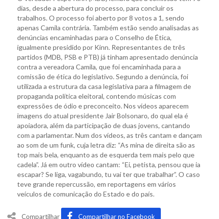
dias, desde a abertura do processo, para concluir os
trabalhos. O processo foi aberto por 8 votos a 1, sendo
apenas Camila contrária. Também estão sendo analisadas as
denúncias encaminhadas para o Conselho de Ética,
igualmente presidido por Kinn. Representantes de três
partidos (MDB, PSB e PTB) já tinham apresentado denúncia
contra a vereadora Camila, que foi encaminhada para a
comissão de ética do legislativo. Segundo a denúncia, foi
utilizada a estrutura da casa legislativa para a filmagem de
propaganda política eleitoral, contendo músicas com
expressões de ódio e preconceito. Nos vídeos aparecem
imagens do atual presidente Jair Bolsonaro, do qual ela é
apoiadora, além da participação de duas jovens, cantando
com a parlamentar. Num dos vídeos, as três cantam e dançam
ao som de um funk, cuja letra diz: “As mina de direita são as
top mais bela, enquanto as de esquerda tem mais pelo que
cadela”. Já em outro vídeo cantam: “Ei, petista, pensou que ia
escapar? Se liga, vagabundo, tu vai ter que trabalhar”. O caso
teve grande repercussão, em reportagens em vários
veículos de comunicação do Estado e do país.
Compartilhar
Compartilhar no Facebook