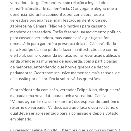
vereadora, Jorge Fernandes, com relação a legalidade e
constitucionalidade da denúncia. O advogado alegou que a
denúncia não tinha cabimento, por considerar que a
vereadora poderia fazer manifestações dentro de seu
gabinete na Câmara. “Não vejo motivos para cassar o
mandato da vereadora. Estão fazendo um movimento político
para cassar a vereadora, mas vamos até a justiça se for
necessário para garantir a presença dela na Câmara”, diz. Já
para Rodrigo ela não poderia fazer manifestações de cunho
eleitoral, com propaganda política, numa repartição pública, e
ainda ofender as mulheres de esquerda, com a participação
de menores, entendendo que houve quebra de decoro
parlamentar. Ocorreram inclusive momentos mais tensos, de
discussão por discordância sobre várias questões.
O presidente da comissão, vereador Felipe Kinn, diz que será
marcada uma nova data para ouvir a vereadora Camila.
“Vamos aguardar ela se recuperar”, diz, esperando também o
retorno do vereador Valdeci, para que faça o seu relatório, o
qual deve ser apresentado para a comissão e depois votado
em plenário.
O vereador Felipe Kinn (MDB) lembra que a comissão tem 90