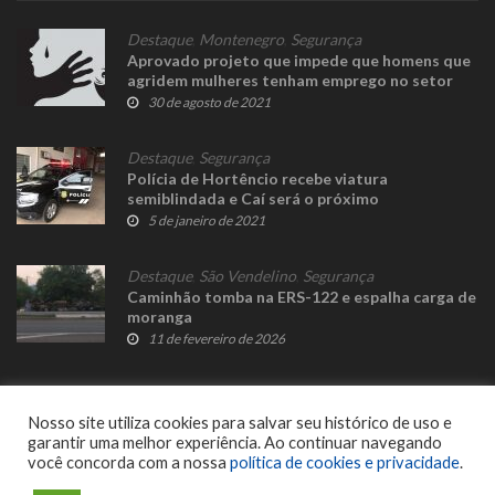
Destaque
,
Montenegro
,
Segurança
Aprovado projeto que impede que homens que
agridem mulheres tenham emprego no setor
público
30 de agosto de 2021
Destaque
,
Segurança
Polícia de Hortêncio recebe viatura
semiblindada e Caí será o próximo
5 de janeiro de 2021
Destaque
,
São Vendelino
,
Segurança
Caminhão tomba na ERS-122 e espalha carga de
moranga
11 de fevereiro de 2026
Nosso site utiliza cookies para salvar seu histórico de uso e
garantir uma melhor experiência. Ao continuar navegando
você concorda com a nossa
política de cookies e privacidade
.
© 2023 Fato Novo - Todos os direitos reservados. Desenvolvido por