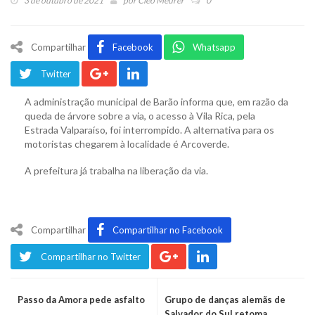
3 de outubro de 2021
por
Cleo Meurer
0
Compartilhar
Facebook
Whatsapp
Twitter
A administração municipal de Barão informa que, em razão da
queda de árvore sobre a via, o acesso à Vila Rica, pela
Estrada Valparaíso, foi interrompido. A alternativa para os
motoristas chegarem à localidade é Arcoverde.
A prefeitura já trabalha na liberação da via.
Compartilhar
Compartilhar no Facebook
Compartilhar no Twitter
Passo da Amora pede asfalto
Grupo de danças alemãs de
Salvador do Sul retoma