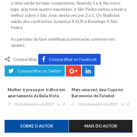
o time verde foi mais competente, fazendo 5 a 4. No outro
jogo, que teve quatro expulsões, o São Pedro voltou a levar a
melhor sobre o São José, desta vez por 2 a 1. Os finalistas
sairão dos confrontos Juventus X SUS e Botafogo X São
Pedro.
As partidas da fase semifinal acontecerão somente em
Janeiro.
Compartilhar
Compartilhar no Facebook
Compartilhar no Twitter
Mulher é presa por tráfico em
Mais uma vez, deu Copa no
apartamento da Bela Vista
Baronense de Futebol
11 de dezembro de 2022
0
11 de dezembro de 2022
0
SOBRE O AUTOR
MAIS DO AUTOR