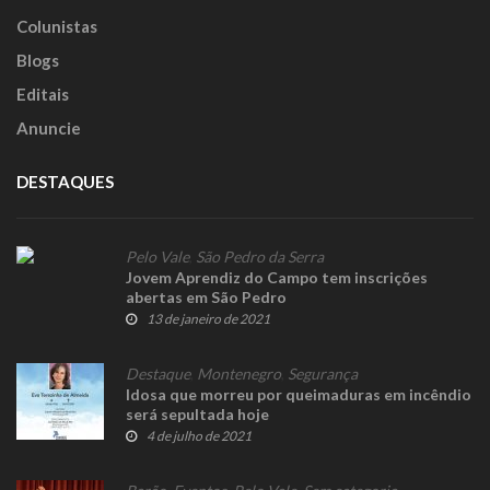
Colunistas
Blogs
Editais
Anuncie
DESTAQUES
Pelo Vale
,
São Pedro da Serra
Jovem Aprendiz do Campo tem inscrições
abertas em São Pedro
13 de janeiro de 2021
Destaque
,
Montenegro
,
Segurança
Idosa que morreu por queimaduras em incêndio
será sepultada hoje
4 de julho de 2021