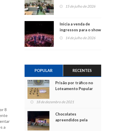
projetos em
15 de julho de 2026
Montenegro
Inicia a venda de
ingressos para o show
do Jota Quest nos 45
14 de julho de 2026
anos da Sicredi Ouro
Branco RS/MG
POPULAR
RECENTES
Prisão por tráfico no
Loteamento Popular
18 de dezembro de 2021
or 8
Chocolates
dente
apreendidos pela
mentar
Polícia são entregues
s a