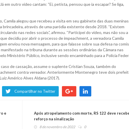
á em outro vídeo cantam: “Ei, petista, pensou que ia escapar? Se liga,
, Camila alegou que recebeu a visita em seu gabinete das duas meninas
a brincadeira, através de uma paródia existente desde 2018. “Existem
rculando nas redes sociais”, afirmou. “Participei do vídeo, mas não sou a
 que decidiu por abrir o processo de impeachment, a vereadora Camila
agem enviou nova mensagem, para que falasse sobre sua defesa na comis
 manifestado na tribuna durante as sessões ordinárias da Câmara nas
lo Ministério Público, inclusive sendo encaminhado para a Polícia Federa
 caso de cassação, assume o suplente Cristian Souza, também do
peachment contra vereador. Anteriormente Montenegro teve dois prefei
uiz Américo Alves Aldana (2017).
Compartilhar no Twitter
ro e
Após atropelamento com morte, RS 122 deve receb
reforço na sinalização
8 de novembro de 2022
0