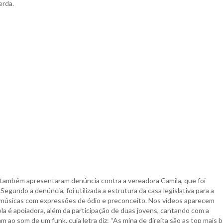
erda.
também apresentaram denúncia contra a vereadora Camila, que foi
Segundo a denúncia, foi utilizada a estrutura da casa legislativa para a
o músicas com expressões de ódio e preconceito. Nos vídeos aparecem
ela é apoiadora, além da participação de duas jovens, cantando com a
 ao som de um funk, cuja letra diz: “As mina de direita são as top mais b