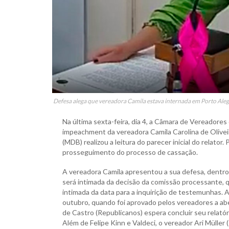
Defesa alega que vereadora Camila estava internada em Porto Aleg
Na última sexta-feira, dia 4, a Câmara de Vereadore
impeachment da vereadora Camila Carolina de Oliveir
(MDB) realizou a leitura do parecer inicial do relato
prosseguimento do processo de cassação.
A vereadora Camila apresentou a sua defesa, dentro 
será intimada da decisão da comissão processante
intimada da data para a inquirição de testemunhas. 
outubro, quando foi aprovado pelos vereadores a aber
de Castro (Republicanos) espera concluir seu relatóri
Além de Felipe Kinn e Valdeci, o vereador Ari Müller