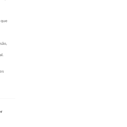
 que
são,
l.
tos
er