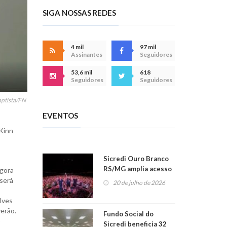
SIGA NOSSAS REDES
4 mil
97 mil
Assinantes
Seguidores
53,6 mil
618
Seguidores
Seguidores
aptista/FN
EVENTOS
 Kinn
Sicredi Ouro Branco
RS/MG amplia acesso
agora
ao show dos 45 anos
será
20 de julho de 2026
para mais associados
Alves
verão.
Fundo Social do
o
Sicredi beneficia 32