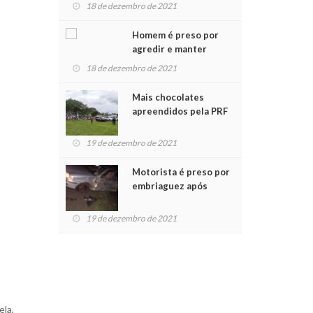
para crianças na
18 de dezembro de 2021
Chegada do Papai Noel
Homem é preso por
agredir e manter
mulher em cárcere
18 de dezembro de 2021
privado
Mais chocolates
apreendidos pela PRF
são entregues a
crianças no Natal
19 de dezembro de 2021
Solidário
Motorista é preso por
embriaguez após
acidente com dois
feridos
19 de dezembro de 2021
ela,