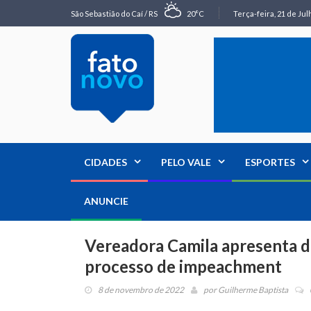
São Sebastião do Caí / RS
20°C
Terça-feira, 21 de Jul
CIDADES
PELO VALE
ESPORTES
ANUNCIE
Vereadora Camila apresenta d
processo de impeachment
8 de novembro de 2022
por
Guilherme Baptista