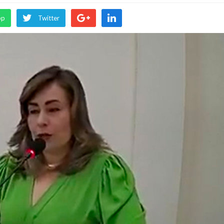
pp
Twitter