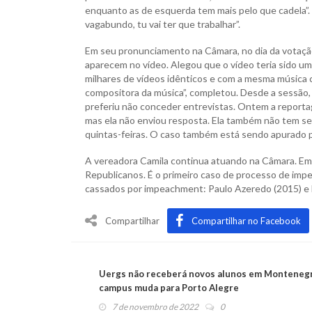
enquanto as de esquerda tem mais pelo que cadela”. J
vagabundo, tu vai ter que trabalhar”.
Em seu pronunciamento na Câmara, no dia da votação
aparecem no vídeo. Alegou que o vídeo teria sido um
milhares de vídeos idênticos e com a mesma música ci
compositora da música”, completou. Desde a sessão,
preferiu não conceder entrevistas. Ontem a report
mas ela não enviou resposta. Ela também não tem se
quintas-feiras. O caso também está sendo apurado pe
A vereadora Camila continua atuando na Câmara. Em
Republicanos. É o primeiro caso de processo de im
cassados por impeachment: Paulo Azeredo (2015) e L
Compartilhar
Compartilhar no Facebook
Uergs não receberá novos alunos em Monteneg
campus muda para Porto Alegre
7 de novembro de 2022
0