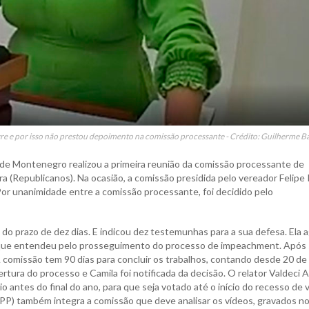
re e por isso não prestou depoimento na comissão processante - Crédito: Guilherme B
s de Montenegro realizou a primeira reunião da comissão processante de
a (Republicanos). Na ocasião, a comissão presidida pelo vereador Felipe
r. Por unanimidade entre a comissão processante, foi decidido pelo
do prazo de dez dias. E indicou dez testemunhas para a sua defesa. Ela 
, que entendeu pelo prosseguimento do processo de impeachment. Após 
A comissão tem 90 dias para concluir os trabalhos, contando desde 20 de
tura do processo e Camila foi notificada da decisão. O relator Valdeci 
o antes do final do ano, para que seja votado até o início do recesso de 
 (PP) também integra a comissão que deve analisar os vídeos, gravados n