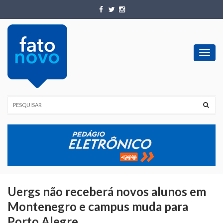
Toggl
navig
Uergs não receberá novos alunos em
Montenegro e campus muda para
Porto Alegre