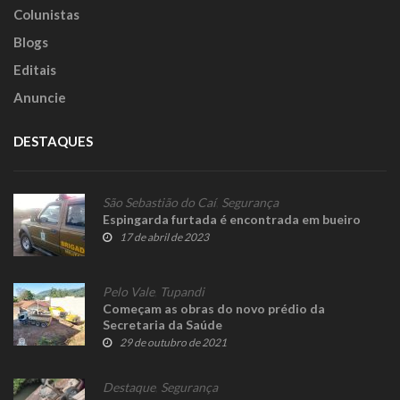
Colunistas
Blogs
Editais
Anuncie
DESTAQUES
São Sebastião do Caí
,
Segurança
Espingarda furtada é encontrada em bueiro
17 de abril de 2023
Pelo Vale
,
Tupandi
Começam as obras do novo prédio da
Secretaria da Saúde
29 de outubro de 2021
Destaque
,
Segurança