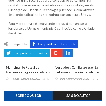
que não tinha recursos para a construção do campus. Na
capital poderão ser aproveitadas as antigas instalações da
Fundação de Ciência e Tecnologia (Cientec), a qual através
de acordo judicial, após ser extinta, passou para a Uergs.
Para Montenegro é uma grande perda, já que graças a
Fundarte e a Uergs o município é conhecido como a Cidade
das Artes.
Compartilhar
Compartilhar no Facebook
Compartilhar no Twitter
Municipal de Futsal de
Vereadora Camila apresenta
Harmonia chega às semifinais
defesa e comissão decide dar
andamento ao processo de
7 de novembro de 2022
0
8 de novembro de 2022
0
impeachment
SOBRE O AUTOR
MAIS DO AUTOR