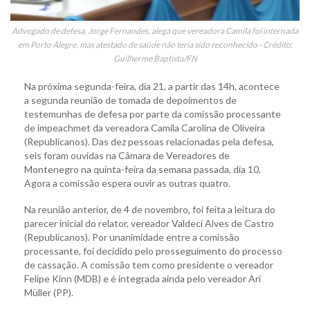
Advogado de defesa, Jorge Fernandes, alega que vereadora Camila foi internada
em Porto Alegre, mas atestado de saúde não teria sido reconhecido - Crédito:
Guilherme Baptista/FN
Na próxima segunda-feira, dia 21, a partir das 14h, acontece
a segunda reunião de tomada de depoimentos de
testemunhas de defesa por parte da comissão processante
de impeachmet da vereadora Camila Carolina de Oliveira
(Republicanos). Das dez pessoas relacionadas pela defesa,
seis foram ouvidas na Câmara de Vereadores de
Montenegro na quinta-feira da semana passada, dia 10.
Agora a comissão espera ouvir as outras quatro.
Na reunião anterior, de 4 de novembro, foi feita a leitura do
parecer inicial do relator, vereador Valdeci Alves de Castro
(Republicanos). Por unanimidade entre a comissão
processante, foi decidido pelo prosseguimento do processo
de cassação. A comissão tem como presidente o vereador
Felipe Kinn (MDB) e é integrada ainda pelo vereador Ari
Müller (PP).