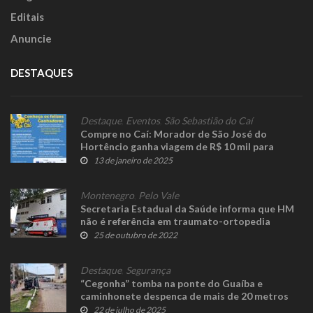
Editais
Anuncie
DESTAQUES
Destaque
,
Eventos
,
São Sebastião do Caí
Compre no Caí: Morador de São José do
Hortêncio ganha viagem de R$ 10 mil para
Resort
13 de janeiro de 2025
Montenegro
,
Pelo Vale
Secretaria Estadual da Saúde informa que HM
não é referência em traumato-ortopedia
25 de outubro de 2022
Destaque
,
Segurança
“Cegonha” tomba na ponte do Guaíba e
caminhonete despenca de mais de 20 metros
22 de julho de 2025