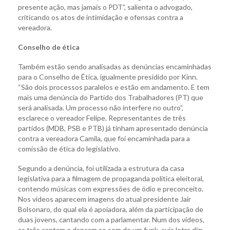
presente ação, mas jamais o PDT”, salienta o advogado,
criticando os atos de intimidação e ofensas contra a
vereadora.
Conselho de ética
Também estão sendo analisadas as denúncias encaminhadas
para o Conselho de Ética, igualmente presidido por Kinn.
“São dois processos paralelos e estão em andamento. E tem
mais uma denúncia do Partido dos Trabalhadores (PT) que
será analisada. Um processo não interfere no outro”,
esclarece o vereador Felipe. Representantes de três
partidos (MDB, PSB e PTB) já tinham apresentado denúncia
contra a vereadora Camila, que foi encaminhada para a
comissão de ética do legislativo.
Segundo a denúncia, foi utilizada a estrutura da casa
legislativa para a filmagem de propaganda política eleitoral,
contendo músicas com expressões de ódio e preconceito.
Nos vídeos aparecem imagens do atual presidente Jair
Bolsonaro, do qual ela é apoiadora, além da participação de
duas jovens, cantando com a parlamentar. Num dos vídeos,
as três cantam e dançam ao som de um funk, cuja letra diz: