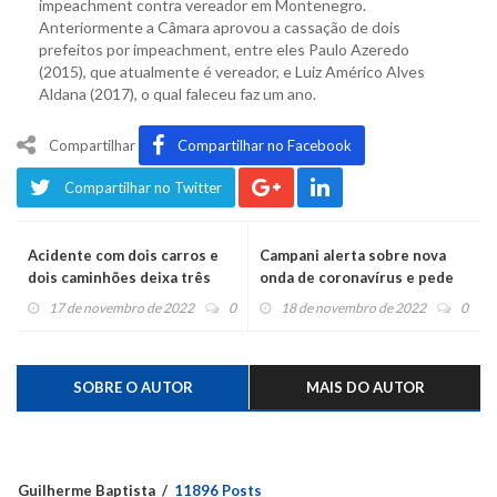
impeachment contra vereador em Montenegro.
Anteriormente a Câmara aprovou a cassação de dois
prefeitos por impeachment, entre eles Paulo Azeredo
(2015), que atualmente é vereador, e Luiz Américo Alves
Aldana (2017), o qual faleceu faz um ano.
Compartilhar
Compartilhar no Facebook
Compartilhar no Twitter
Acidente com dois carros e
Campani alerta sobre nova
dois caminhões deixa três
onda de coronavírus e pede
feridos, na RS 122
que caienses façam a vacina
17 de novembro de 2022
0
18 de novembro de 2022
0
SOBRE O AUTOR
MAIS DO AUTOR
Guilherme Baptista
11896 Posts