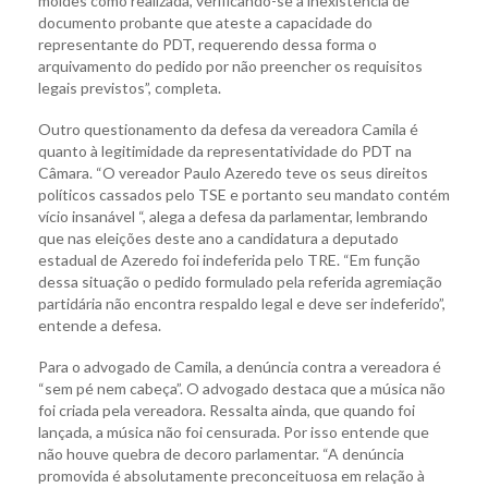
moldes como realizada, verificando-se a inexistência de
documento probante que ateste a capacidade do
representante do PDT, requerendo dessa forma o
arquivamento do pedido por não preencher os requisitos
legais previstos”, completa.
Outro questionamento da defesa da vereadora Camila é
quanto à legitimidade da representatividade do PDT na
Câmara. “O vereador Paulo Azeredo teve os seus direitos
políticos cassados pelo TSE e portanto seu mandato contém
vício insanável “, alega a defesa da parlamentar, lembrando
que nas eleições deste ano a candidatura a deputado
estadual de Azeredo foi indeferida pelo TRE. “Em função
dessa situação o pedido formulado pela referida agremiação
partidária não encontra respaldo legal e deve ser indeferido”,
entende a defesa.
Para o advogado de Camila, a denúncia contra a vereadora é
“sem pé nem cabeça”. O advogado destaca que a música não
foi criada pela vereadora. Ressalta ainda, que quando foi
lançada, a música não foi censurada. Por isso entende que
não houve quebra de decoro parlamentar. “A denúncia
promovida é absolutamente preconceituosa em relação à