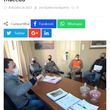
8 de julho de 2021
por
Guilherme Baptista
0
Compartilhar
Facebook
Whatsapp
Twitter