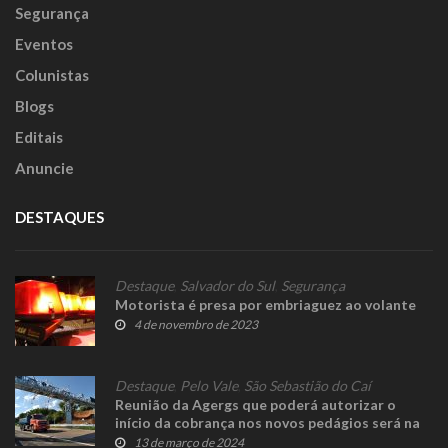
Segurança
Eventos
Colunistas
Blogs
Editais
Anuncie
DESTAQUES
Destaque
,
Salvador do Sul
,
Segurança
Motorista é presa por embriaguez ao volante
4 de novembro de 2023
Destaque
,
Pelo Vale
,
São Sebastião do Caí
Reunião da Agergs que poderá autorizar o
início da cobrança nos novos pedágios será na
próxima terça-feira
13 de março de 2024