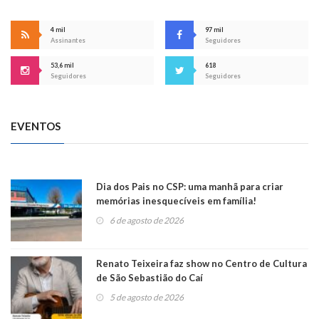
4 mil
97 mil
Assinantes
Seguidores
53,6 mil
618
Seguidores
Seguidores
EVENTOS
Dia dos Pais no CSP: uma manhã para criar
memórias inesquecíveis em família!
6 de agosto de 2026
Renato Teixeira faz show no Centro de Cultura
de São Sebastião do Caí
5 de agosto de 2026