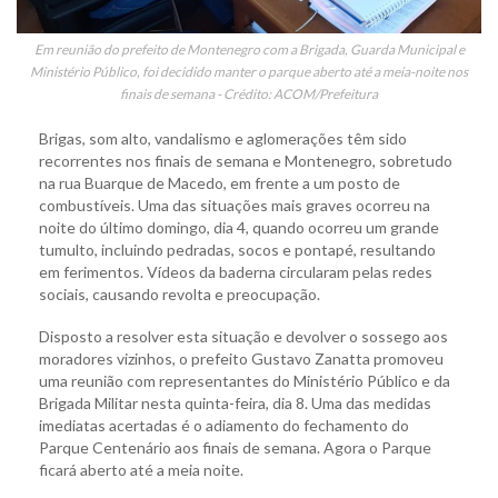
Em reunião do prefeito de Montenegro com a Brigada, Guarda Municipal e
Ministério Público, foi decidido manter o parque aberto até a meia-noite nos
finais de semana - Crédito: ACOM/Prefeitura
Brigas, som alto, vandalismo e aglomerações têm sido
recorrentes nos finais de semana e Montenegro, sobretudo
na rua Buarque de Macedo, em frente a um posto de
combustíveis. Uma das situações mais graves ocorreu na
noite do último domingo, dia 4, quando ocorreu um grande
tumulto, incluindo pedradas, socos e pontapé, resultando
em ferimentos. Vídeos da baderna circularam pelas redes
sociais, causando revolta e preocupação.
Disposto a resolver esta situação e devolver o sossego aos
moradores vizinhos, o prefeito Gustavo Zanatta promoveu
uma reunião com representantes do Ministério Público e da
Brigada Militar nesta quinta-feira, dia 8. Uma das medidas
imediatas acertadas é o adiamento do fechamento do
Parque Centenário aos finais de semana. Agora o Parque
ficará aberto até a meia noite.