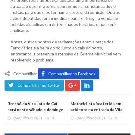
As promotoras de Justiça destacaram a importância da
autuação dos infratores, com termos circunstanciados e
multas, para que eles tenham a certeza da punição. Outras
ações debatidas foram medidas para restringir a venda de
bebidas alcoólicas em determinados horários, o que será
analisado.
Antes, outros pontos de reclamações eram a praça dos
Ferroviários e a beira do rio junto ao cais do porto,
entretanto, a presença ostensiva da Guarda Municipal vem
resolvendo o problema.
Compartilhar
Compartilhar no Facebook
Compartilhar no Twitter
Brechó da Vira Lata do Caí
Motociclista fica ferida em
será neste sábado e domingo
acidente na entrada da Vila
Esperança
8 de julho de 2021
0
8 de julho de 2021
0